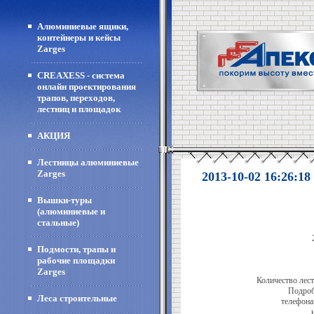
Алюминиевые ящики,
контейнеры и кейсы
Zarges
CREAXESS - система
онлайн проектирования
трапов, переходов,
лестниц и площадок
АКЦИЯ
Лестницы алюминиевые
Zarges
2013-10-02 16:26:18
Вышки-туры
(алюминиевые и
стальные)
Подмости, трапы и
рабочие площадки
Zarges
Количество лес
Подроб
Леса строительные
телефона