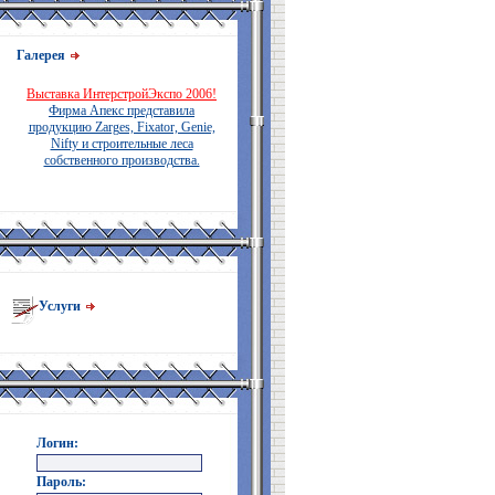
Галерея
Выставка ИнтерстройЭкспо 2006!
Фирма Апекс представила
продукцию Zarges, Fixator, Genie,
Nifty и строительные леса
собственного производства.
Услуги
Логин:
Пароль: