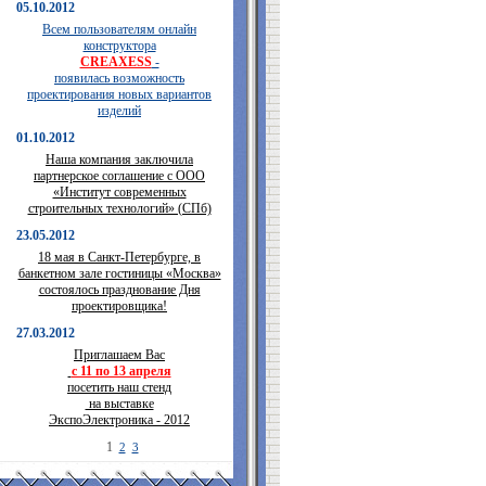
05.10.2012
Всем пользователям онлайн
конструктора
CREAXESS
-
появилась возможность
проектирования новых вариантов
изделий
01.10.2012
Наша компания заключила
партнерское соглашение с ООО
«Институт современных
строительных технологий» (СПб)
23.05.2012
18 мая в Санкт-Петербурге, в
банкетном зале гостиницы «Москва»
состоялось празднование Дня
проектировщика!
27.03.2012
Приглашаем Вас
с 11 по 13 апреля
посетить наш стенд
на выставке
ЭкспоЭлектроника - 2012
1
2
3