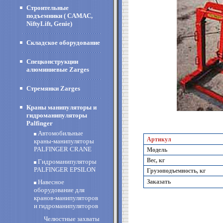
Строительные
подъемники ( CAMAC,
NiftyLift, Genie)
Складское оборудование
Спецконструкции
алюминиевые Zarges
Стремянки Zarges
Краны манипуляторы и
гидроманипуляторы
Palfinger
Автомобильные
Артикул
краны-манипуляторы
PALFINGER CRANE
Модель
Вес, кг
Гидроманипуляторы
PALFINGER EPSILON
Грузоподъемность, кг
Навесное
Заказать
оборудование для
кранов-манипуляторов
и гидроманипуляторов
Челюстные захваты