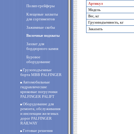
Артикул
Полип-грейферы
Модель
Клещевые захваты
Вес, кг
для сортиментов
Грузоподъемность, кг
Зажимные скобы
Заказать
Вилочные подхваты
Захват для
бордюрного камня
Буровое
оборудование
Грузоподъемные
борта MBB PALFINGER
Автомобильные
гидравлические
крюковые погрузчики
PALFINGER PALIFT
Оборудование для
ремонта, обслуживания
и инспекции железных
дорог PALFINGER
RAILWAY
Готовые решения