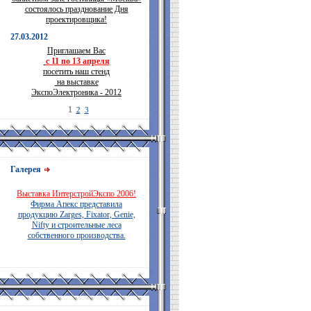
состоялось празднование Дня
проектировщика!
27.03.2012
Приглашаем Вас
с 11 по 13 апреля
посетить наш стенд
на выставке
ЭкспоЭлектроника - 2012
1
2
3
Галерея
Выставка ИнтерстройЭкспо 2006!
Фирма Апекс представила
продукцию Zarges, Fixator, Genie,
Nifty и строительные леса
собственного производства.