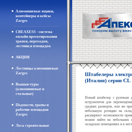
Алюминиевые ящики,
контейнеры и кейсы
Zarges
CREAXESS - система
онлайн проектирования
трапов, переходов,
лестниц и площадок
АКЦИЯ
Лестницы алюминиевые
Zarges
Штабелеры электр
(Италия) cерии CL
Вышки-туры
(алюминиевые и
стальные)
Новый штабелер с рулевым у
нструментом для перемещени
Подмости, трапы и
средних размеров, или же пр
рабочие площадки
небольшую ротацию на склад
Zarges
расширяют возможности прим
можно найти на небольших с
складских помещениях и в мест
Леса строительные