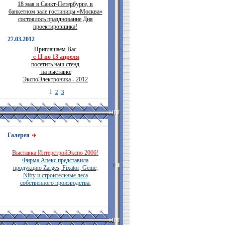
18 мая в Санкт-Петербурге, в
банкетном зале гостиницы «Москва»
состоялось празднование Дня
проектировщика!
27.03.2012
Приглашаем Вас
с 11 по 13 апреля
посетить наш стенд
на выставке
ЭкспоЭлектроника - 2012
1
2
3
Галерея
Выставка ИнтерстройЭкспо 2006!
Фирма Апекс представила
продукцию Zarges, Fixator, Genie,
Nifty и строительные леса
собственного производства.