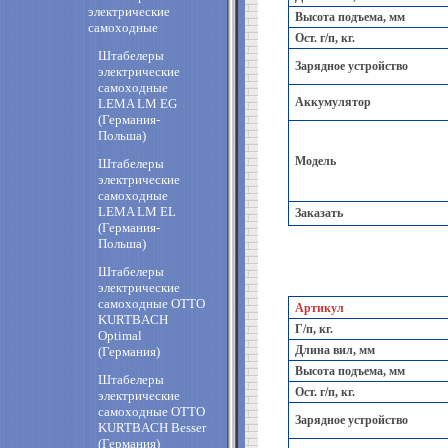
электрические
Высота подъема, мм
самоходные
Ост. г/п, кг.
Штабелеры
Зарядное устройство
электрические
самоходные
Аккумулятор
LEMA LM EG
(Германия-
Польша)
Модель
Штабелеры
электрические
самоходные
LEMA LM EL
Заказать
(Германия-
Польша)
Штабелеры
электрические
самоходные OTTO
Артикул
KURTBACH
Г/п, кг.
Optimal
Длина вил, мм
(Германия)
Высота подъема, мм
Штабелеры
Ост. г/п, кг.
электрические
самоходные OTTO
Зарядное устройство
KURTBACH Besser
(Германия)