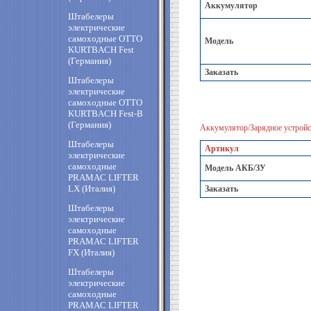
Аккумулятор
Штабелеры
электрические
самоходные OTTO
Модель
KURTBACH Fest
(Германия)
Заказать
Штабелеры
электрические
самоходные OTTO
KURTBACH Fest-B
(Германия)
Аккумулятор/Зарядное устройс
Штабелеры
Артикул
электрические
самоходные
Модель АКБ/ЗУ
PRAMAC LIFTER
LX (Италия)
Заказать
Штабелеры
электрические
самоходные
PRAMAC LIFTER
FX (Италия)
Штабелеры
электрические
самоходные
PRAMAC LIFTER