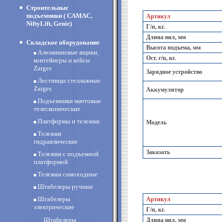
Строительные
подъемники ( CAMAC,
Артикул
NiftyLift, Genie)
Г/п, кг.
Длина вил, мм
Складское оборудование
Высота подъема, мм
Алюминиевые ящики,
Ост. г/п, кг.
контейнеры и кейсы
Zarges
Зарядное устройство
Лестницы стеллажные
Zarges
Аккумулятор
Подъемники мачтовые
телескопические
Платформы и тележки
Модель
Тележки
гидравлические
Заказать
Тележки с подъемной
платформой
Тележки самоходные
Штабелеры ручные
Штабелеры
Артикул
электрические
Г/п, кг.
Штабелеры
Длина вил, мм