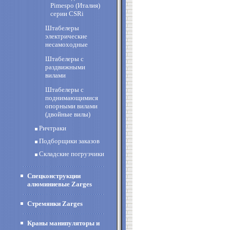
Pimespo (Италия)
cерии CSRi
Штабелеры
электрические
несамоходные
Штабелеры с
раздвижными
вилами
Штабелеры с
поднимающимися
опорными вилами
(двойные вилы)
Ричтраки
Подборщики заказов
Складские погрузчики
Спецконструкции
алюминиевые Zarges
Стремянки Zarges
Краны манипуляторы и