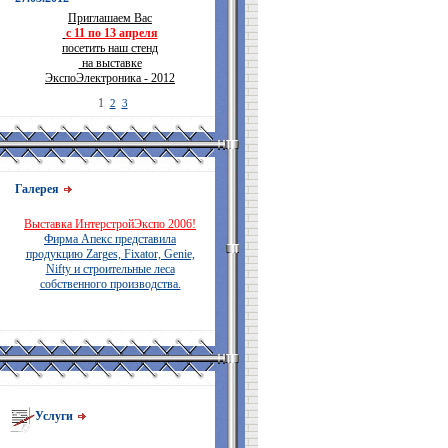
Приглашаем Вас
с 11 по 13 апреля
посетить наш стенд
на выставке
ЭкспоЭлектроника - 2012
1
2
3
Галерея
Выставка ИнтерстройЭкспо 2006!
Фирма Апекс представила
продукцию Zarges, Fixator, Genie,
Nifty и строительные леса
собственного производства.
Услуги