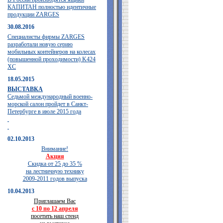
КАПИТАН полностью идентичные
продукции ZARGES
30.08.2016
Специалисты фирмы ZARGES
разработали новую серию
мобильных контейнеров на колесах
(повышенной проходимости) K424
XC
18.05.2015
ВЫСТАВКА
Седьмой международный военно-
морской салон пройдет в Санкт-
Петербурге в июле 2015 года
02.10.2013
Внимание!
Акция
Скидка от 25 до 35 %
на лестничную технику
2009-2011 годов выпуска
10.04.2013
Приглашаем Вас
с 10 по 12 апреля
посетить наш стенд