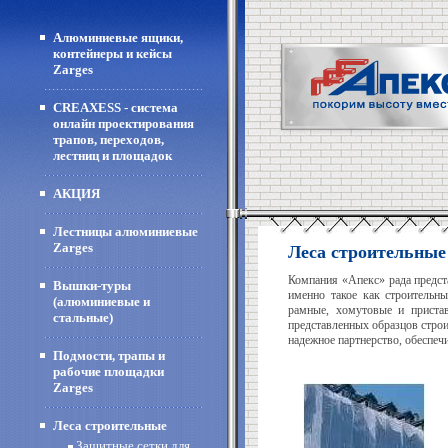
Алюминиевые ящики,
контейнеры и кейсы
Zarges
CREAXESS - система
онлайн проектирования
трапов, переходов,
лестниц и площадок
АКЦИЯ
Лестницы алюминиевые
Zarges
Леса строительные
Компания «Апекс» рада предст
Вышки-туры
именно такое как строительн
(алюминиевые и
рамные, хомутовые и пристав
стальные)
представленных образцов строи
надежное партнерство, обеспеч
Подмости, трапы и
рабочие площадки
Zarges
Леса строительные
Защитные сетки для