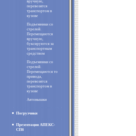
вручную,
перевозятся
транспортом в
кузове
Подъемники со
стрелой.
Перемещаются
вручную,
буксируются за
транспортным
средством
Подъемники со
стрелой.
Перемещаются то
привода,
перевозятся
транспортом в
кузове
Автовышки
Погрузчики
Презентация АПЕКС-
СПб