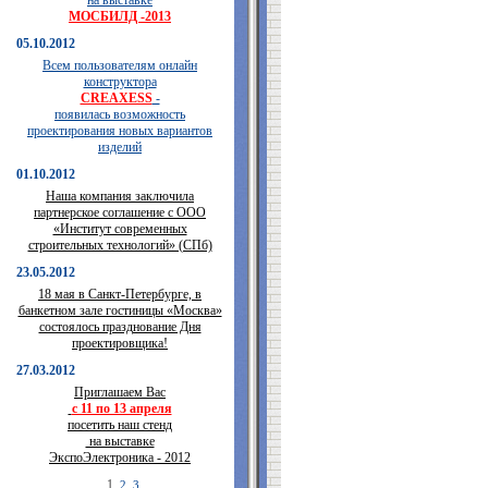
на выставке
МОСБИЛД -2013
05.10.2012
Всем пользователям онлайн
конструктора
CREAXESS
-
появилась возможность
проектирования новых вариантов
изделий
01.10.2012
Наша компания заключила
партнерское соглашение с ООО
«Институт современных
строительных технологий» (СПб)
23.05.2012
18 мая в Санкт-Петербурге, в
банкетном зале гостиницы «Москва»
состоялось празднование Дня
проектировщика!
27.03.2012
Приглашаем Вас
с 11 по 13 апреля
посетить наш стенд
на выставке
ЭкспоЭлектроника - 2012
1
2
3