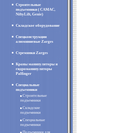
Строительные
подъемники ( CAMAC,
NiftyLift, Genie)
Складское оборудование
Спецконструкции
алюминиевые Zarges
Стремянки Zarges
Краны манипуляторы и
гидроманипуляторы
Palfinger
Специальные
подъемники
Строительные
подъемники
Складские
подъемники
Специальные
подъемники
Подъемники для