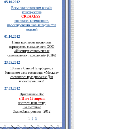
05.10.2012
Всем пользователям онлайн
конструктора
CREAXESS
-
появилась возможность
проектирования новых вариантов
изделий
01.10.2012
Наша компания заключила
партнерское соглашение с ООО
«Институт современных
строительных технологий» (СПб)
23.05.2012
18 мая в Санкт-Петербурге, в
банкетном зале гостиницы «Москва»
состоялось празднование Дня
проектировщика!
27.03.2012
Приглашаем Вас
с 11 по 13 апреля
посетить наш стенд
на выставке
ЭкспоЭлектроника - 2012
1
2
3