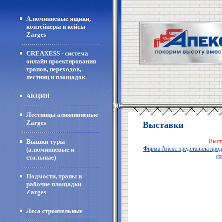
Алюминиевые ящики,
контейнеры и кейсы
Zarges
CREAXESS - система
онлайн проектирования
трапов, переходов,
лестниц и площадок
АКЦИЯ
Лестницы алюминиевые
Zarges
Выставки
Вышки-туры
Выст
Фирма Апекс представила продук
(алюминиевые и
со
стальные)
Подмости, трапы и
рабочие площадки
Zarges
Леса строительные