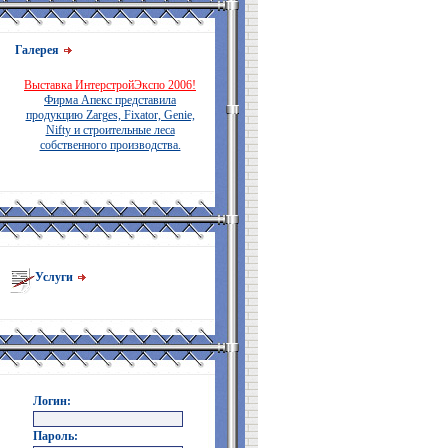
Галерея
Выставка ИнтерстройЭкспо 2006!
Фирма Апекс представила
продукцию Zarges, Fixator, Genie,
Nifty и строительные леса
собственного производства.
Услуги
Логин:
Пароль: