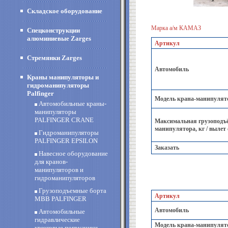
Складское оборудование
Марка а/м КАМАЗ
Спецконструкции
алюминиевые Zarges
Артикул
Стремянки Zarges
Автомобиль
Краны манипуляторы и
гидроманипуляторы
Palfinger
Модель крана-манипулят
Автомобильные краны-
манипуляторы
PALFINGER CRANE
Максимальная грузоподъё
манипулятора, кг / вылет
Гидроманипуляторы
PALFINGER EPSILON
Заказать
Навесное оборудование
для кранов-
манипуляторов и
гидроманипуляторов
Грузоподъемные борта
Артикул
MBB PALFINGER
Автомобиль
Автомобильные
гидравлические
Модель крана-манипулят
крюковые погрузчики