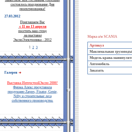
банкетном зале гостиницы «Москва»
состоялось празднование Дня
проектировщика!
27.03.2012
Приглашаем Вас
с 11 по 13 апреля
посетить наш стенд
на выставке
Марка а/м SCANIA
ЭкспоЭлектроника - 2012
Артикул
1
2
3
Максимальная грузоподъём
Модель крана-манипулят
Автомобиль
Заказать
Галерея
Выставка ИнтерстройЭкспо 2006!
Фирма Апекс представила
продукцию Zarges, Fixator, Genie,
Nifty и строительные леса
собственного производства.