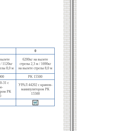
0
вылете
6200кг на вылете
 / 1120кг
стрелы 2,3 м / 1690кг
елы 8,0 м
на вылете стрелы 8,0 м
000
PK 15500
0-31 с
УРАЛ 44202 с краном-
м-
манипулятором РК
ором РК
15500
0