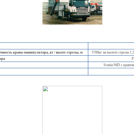
ность крана-манипулятора, кг / вылет стрелы, м
5700кг на вылете стрелы 1,5
ора
P
Scania 94D с крано