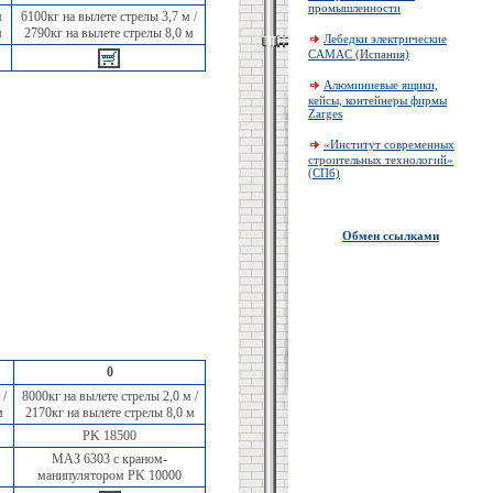
промышленности
м
6100кг на вылете стрелы 3,7 м /
м
2790кг на вылете стрелы 8,0 м
Лебедки электрические
CAMAC (Испания)
Алюминиевые ящики,
кейсы, контейнеры фирмы
Zarges
«Институт современных
строительных технологий»
(СПб)
Обмен ссылками
0
 /
8000кг на вылете стрелы 2,0 м /
м
2170кг на вылете стрелы 8,0 м
PK 18500
МАЗ 6303 с краном-
манипулятором PK 10000