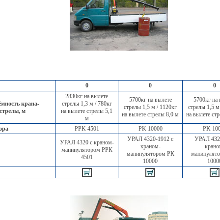
0
0
0
2830кг на вылете
5700кг на вылете
5700кг на 
мность крана-
стрелы 1,3 м / 780кг
стрелы 1,5 м / 1120кг
стрелы 1,5 м
 стрелы, м
на вылете стрелы 5,1
на вылете стрелы 8,0 м
на вылете стр
м
ора
РPK 4501
PK 10000
PK 10
УРАЛ 4320-1912 с
УРАЛ 432
УРАЛ 4320 с краном-
краном-
крано
манипулятором РРК
манипулятором РК
манипулят
4501
10000
1000