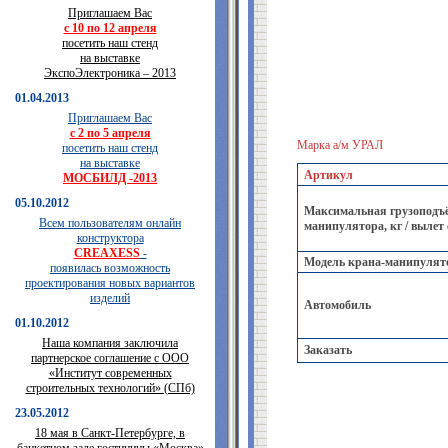
Приглашаем Вас
с 10 по 12 апреля
посетить наш стенд
на выставке
ЭкспоЭлектроника – 2013
01.04.2013
Приглашаем Вас
с 2 по 5 апреля
Марка а/м УРАЛ
посетить наш стенд
на выставке
Артикул
МОСБИЛД -2013
05.10.2012
Максимальная грузоподъё
Всем пользователям онлайн
манипулятора, кг / вылет
конструктора
CREAXESS
-
Модель крана-манипулят
появилась возможность
проектирования новых вариантов
изделий
Автомобиль
01.10.2012
Наша компания заключила
Заказать
партнерское соглашение с ООО
«Институт современных
строительных технологий» (СПб)
23.05.2012
18 мая в Санкт-Петербурге, в