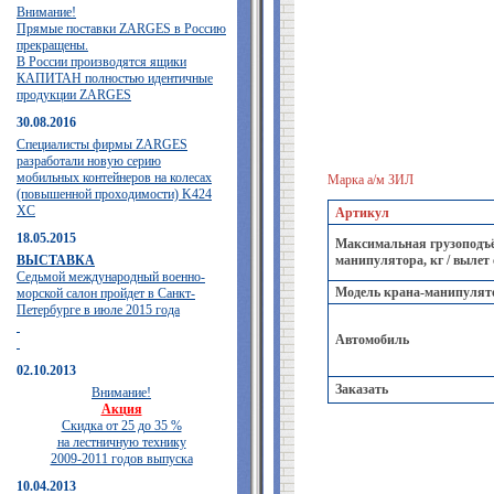
Внимание!
Прямые поставки ZARGES в Россию
прекращены.
В России производятся ящики
КАПИТАН полностью идентичные
продукции ZARGES
30.08.2016
Специалисты фирмы ZARGES
разработали новую серию
мобильных контейнеров на колесах
Марка а/м ЗИЛ
(повышенной проходимости) K424
XC
Артикул
18.05.2015
Максимальная грузоподъё
ВЫСТАВКА
манипулятора, кг / вылет
Седьмой международный военно-
Модель крана-манипулят
морской салон пройдет в Санкт-
Петербурге в июле 2015 года
Автомобиль
02.10.2013
Заказать
Внимание!
Акция
Скидка от 25 до 35 %
на лестничную технику
2009-2011 годов выпуска
10.04.2013