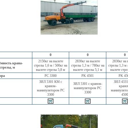
0
0
0
2150кг на вылете
2830кг на вылете
2830кг на 
мность крана-
стрелы 1,6 м / 500кг на
стрелы 1,3 м / 780кг на
стрелы 1,3 м 
 стрелы, м
вылете стрелы 5,8 м
вылете стрелы 5,1 м
вылете стре
ора
PC 3300
PK 4501
PK 45
ЗИЛ 5301 КМ с
ЗИЛ 433
ЗИЛ 5301 с краном-
краном-
крано
манипулятором PC
манипулятором PC
манипулят
3300
3300
450