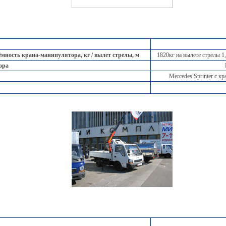
ность крана-манипулятора, кг / вылет стрелы, м
1820кг на вылете стрелы 1,
ора
Merсedes Sprinter с 