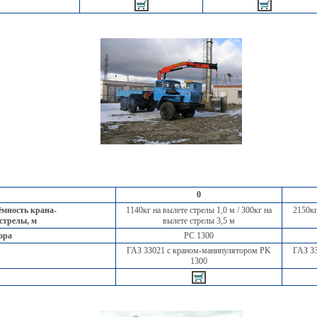
0
мность крана-
1140кг на вылете стрелы 1,0 м / 300кг на
2150кг
 стрелы, м
вылете стрелы 3,5 м
ора
PC 1300
ГАЗ 33021 с краном-манипулятором PK
ГАЗ 33
1300