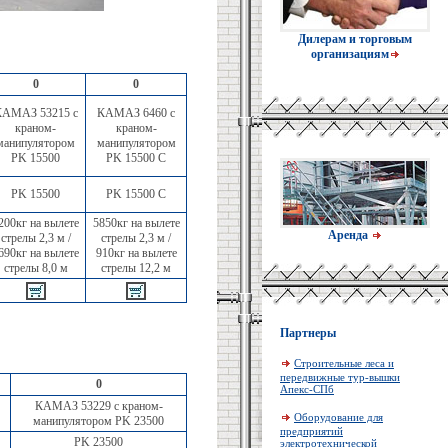
Дилерам и торговым
организациям
0
0
АМАЗ 53215 с
КАМАЗ 6460 с
краном-
краном-
манипулятором
манипулятором
PK 15500
PK 15500 C
PK 15500
PK 15500 C
200кг на вылете
5850кг на вылете
Аренда
стрелы 2,3 м /
стрелы 2,3 м /
690кг на вылете
910кг на вылете
стрелы 8,0 м
стрелы 12,2 м
Партнеры
Строительные леса и
передвижные тур-вышки
0
Апекс-СПб
КАМАЗ 53229 с краном-
Оборудование для
манипулятором PK 23500
предприятий
PK 23500
электротехнической