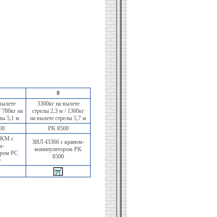
0
вылете
3300кг на вылете
/ 780кг на
стрелы 2,3 м / 1360кг
лы 5,1 м
на вылете стрелы 5,7 м
00
PK 8500
1KM с
ЗИЛ 43366 с краном-
м-
манипулятором PK
ором PC
8500
0