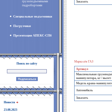
грузоподъемными
Заказать
гидробортами
Специальные подъемники
Погрузчики
Презентация АПЕКС-СПб
Марка а/м ГАЗ
Поиск по сайту
Артикул
Максимальная грузоподъё
манипулятора, кг / вылет
Модель крана-манипулят
Автомобиль
Заказать
Новости
23.08.2023