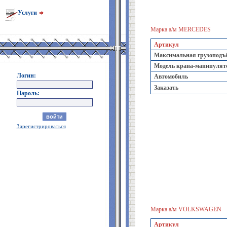
Услуги
Марка а/м MERСEDES
Артикул
Максимальная грузоподъём
Модель крана-манипулят
Логин:
Автомобиль
Заказать
Пароль:
Зарегистрироваться
Марка а/м VOLKSWAGEN
Артикул