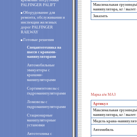
PALFINGER PALIFT
Максимальная грузоподъё
манипулятора, кг / вылет
Оборудование для
Заказать
ремонта, обслуживания и
инспекции железных
дорог PALFINGER
RAILWAY
Готовые решения
Спецавтотехника на
шасси с кранами-
манипуляторами
Автомобильные
эвакуаторы с
кранами-
манипуляторами
Сортиментовозы с
гидроманипуляторами
Марка а/м МАЗ
Ломовозы с
Артикул
гидроманипуляторами
Максимальная грузоподъё
манипулятора, кг / вылет
Стационарные
манипуляторные
Модель крана-манипулят
установки
Автомобиль
Автотехника с