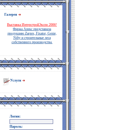
Галерея
Выставка ИнтерстройЭкспо 2006!
Фирма Апекс представила
продукцию Zarges, Fixator, Genie,
Nifty и строительные леса
собственного производства.
Услуги
Логин:
Пароль: