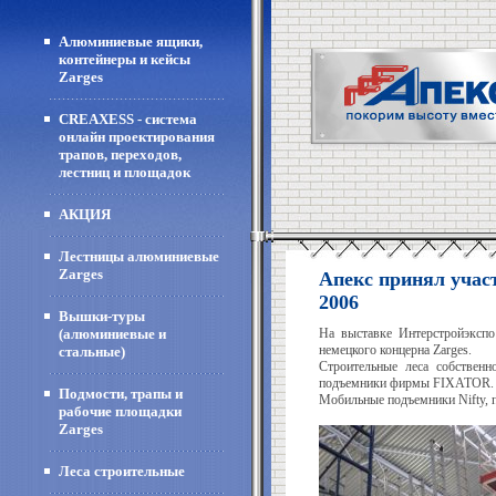
Алюминиевые ящики,
контейнеры и кейсы
Zarges
CREAXESS - система
онлайн проектирования
трапов, переходов,
лестниц и площадок
АКЦИЯ
Лестницы алюминиевые
Zarges
Апекс принял учас
2006
Вышки-туры
(алюминиевые и
На выставке Интерстройэкспо
немецкого концерна Zarges.
стальные)
Строительные леса собственн
подъемники фирмы FIXATOR.
Подмости, трапы и
Мобильные подъемники Nifty, п
рабочие площадки
Zarges
Леса строительные