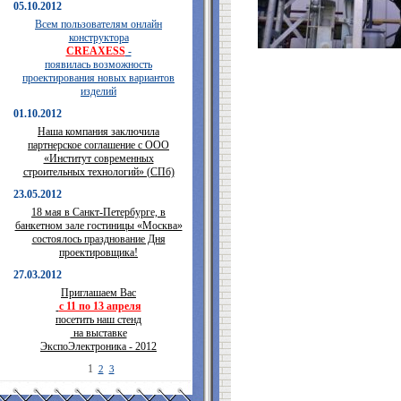
05.10.2012
Всем пользователям онлайн
конструктора
CREAXESS
-
появилась возможность
проектирования новых вариантов
изделий
01.10.2012
Наша компания заключила
партнерское соглашение с ООО
«Институт современных
строительных технологий» (СПб)
23.05.2012
18 мая в Санкт-Петербурге, в
банкетном зале гостиницы «Москва»
состоялось празднование Дня
проектировщика!
27.03.2012
Приглашаем Вас
с 11 по 13 апреля
посетить наш стенд
на выставке
ЭкспоЭлектроника - 2012
1
2
3