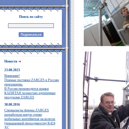
Поиск по сайту
Новости
23.08.2023
Внимание!
Прямые поставки ZARGES в Россию
прекращены.
В России производятся ящики
КАПИТАН полностью идентичные
продукции ZARGES
30.08.2016
Специалисты фирмы ZARGES
разработали новую серию
мобильных контейнеров на колесах
(повышенной проходимости) K424
XC