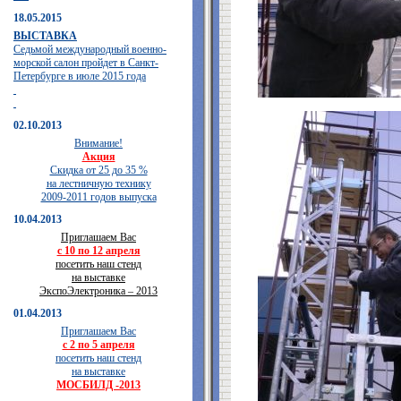
18.05.2015
ВЫСТАВКА
Седьмой международный военно-
морской салон пройдет в Санкт-
Петербурге в июле 2015 года
02.10.2013
Внимание!
Акция
Скидка от 25 до 35 %
на лестничную технику
2009-2011 годов выпуска
10.04.2013
Приглашаем Вас
с 10 по 12 апреля
посетить наш стенд
на выставке
ЭкспоЭлектроника – 2013
01.04.2013
Приглашаем Вас
с 2 по 5 апреля
посетить наш стенд
на выставке
МОСБИЛД -2013