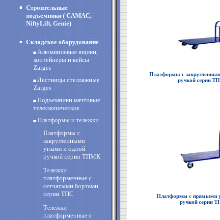
Строительные
подъемники ( CAMAC,
NiftyLift, Genie)
Складское оборудование
Алюминиевые ящики,
контейнеры и кейсы
Zarges
Платформы с закругленным
Лестницы стеллажные
ручкой серии 
Zarges
Подъемники мачтовые
телескопические
Платформы и тележки
Платформы с
закругленными
углами и одной
ручкой серии ТПМК
Тележки
платформенные с
сетчатыми бортами
серии ТПС
Платформы с прямыми у
ручкой серии 
Тележки
платформенные с