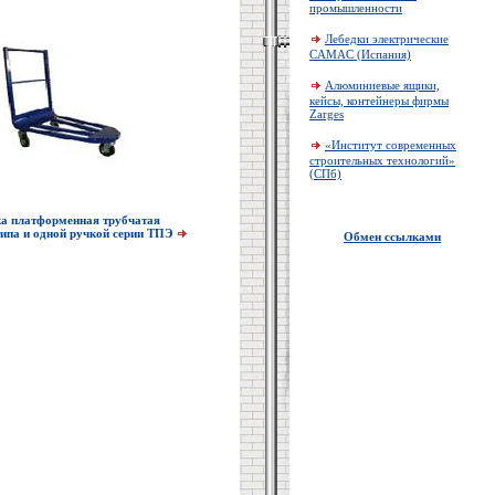
промышленности
Лебедки электрические
CAMAC (Испания)
Алюминиевые ящики,
кейсы, контейнеры фирмы
Zarges
«Институт современных
строительных технологий»
(СПб)
а платформенная трубчатая
типа и одной ручкой серии ТПЭ
Обмен ссылками