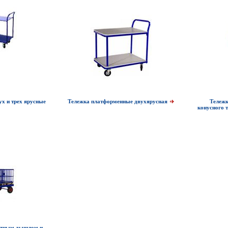
х и трех ярусные
Тележка платформенные двухярусная
Тележк
конусного 
ротным дышлом и