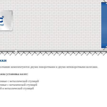
жки
олчанию комплектуются двумя поворотными и двумя неповоротными колесами.
жна установка колес:
иненные с металлической ступицей
зиненные с металической ступицей
инкой и металлической ступицей