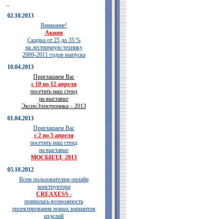
02.10.2013
Внимание!
Акция
Скидка от 25 до 35 %
на лестничную технику
2009-2011 годов выпуска
10.04.2013
Приглашаем Вас
с 10 по 12 апреля
посетить наш стенд
на выставке
ЭкспоЭлектроника – 2013
01.04.2013
Приглашаем Вас
с 2 по 5 апреля
посетить наш стенд
на выставке
МОСБИЛД -2013
05.10.2012
Всем пользователям онлайн
конструктора
CREAXESS
-
появилась возможность
проектирования новых вариантов
изделий