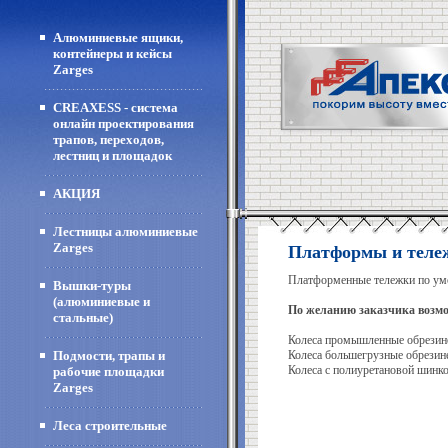
Алюминиевые ящики,
контейнеры и кейсы
Zarges
CREAXESS - система
онлайн проектирования
трапов, переходов,
лестниц и площадок
АКЦИЯ
Лестницы алюминиевые
Zarges
Платформы и теле
Платформенные тележки по ум
Вышки-туры
(алюминиевые и
По желанию заказчика возмо
стальные)
Колеса промышленные обрез
Подмости, трапы и
Колеса большегрузные обре
Колеса с полиуретановой ш
рабочие площадки
Zarges
Леса строительные