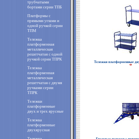
трубчатыми
бортами серии ТПБ
Платформы с
прямыми углами и
одной ручкой серии
ТПМ
Тележка
платформенная
металлическая
решетчатая с одной
ручкой серии ТПРК
Тележки платформенные дву
Тележка
платформенная
металлическая
решетчатая с двумя
ручками серии
ТПРК
Тележки
платформенные
двух и трех ярусные
Тележка
платформенные
двухярусная
Тележка
Грузовые тележки с пово