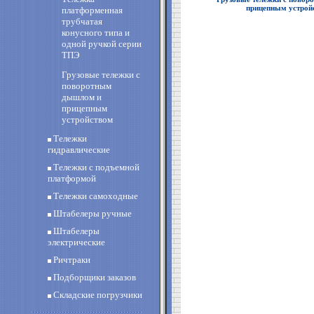
прицепным устро
платформенная
трубчатая
конусного типа и
одной ручкой серии
ТПЭ
Грузовые тележки с
поворотным
дышлом и
прицепным
устройством
Тележки
гидравлические
Тележки с подъемной
платформой
Тележки самоходные
Штабелеры ручные
Штабелеры
электрические
Ричтраки
Подборщики заказов
Складские погрузчики