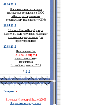
01.10.2012
Наша компания заключила
партнерское соглашение с ООО
«Институт современных
строительных технологий» (СПб)
23.05.2012
18 мая в Санкт-Петербурге, в
банкетном зале гостиницы «Москва»
состоялось празднование Дня
проектировщика!
27.03.2012
Приглашаем Вас
с 11 по 13 апреля
посетить наш стенд
на выставке
ЭкспоЭлектроника - 2012
1
2
3
Галерея
Выставка ИнтерстройЭкспо 2006!
Фирма Апекс представила