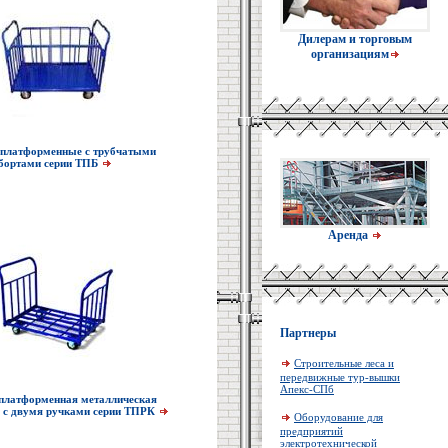
Дилерам и торговым
организациям
 платформенные с трубчатыми
бортами серии ТПБ
Аренда
Партнеры
Строительные леса и
передвижные тур-вышки
Апекс-СПб
платформенная металлическая
 с двумя ручками серии ТПРК
Оборудование для
предприятий
электротехнической