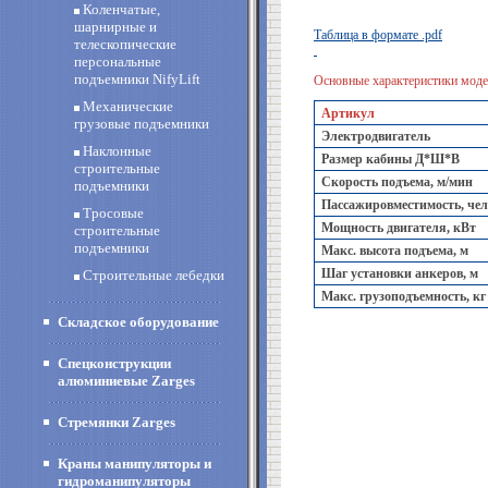
Коленчатые,
шарнирные и
Таблица в формате .pdf
телескопические
персональные
подъемники NifyLift
Основные характеристики моде
Механические
Артикул
грузовые подъемники
Электродвигатель
Наклонные
Размер кабины Д*Ш*В
строительные
Скорость подъема, м/мин
подъемники
Пассажировместимость, чел
Тросовые
Мощность двигателя, кВт
строительные
подъемники
Макс. высота подъема, м
Шаг установки анкеров, м
Строительные лебедки
Макс. грузоподъемность, кг
Складское оборудование
Спецконструкции
алюминиевые Zarges
Стремянки Zarges
Краны манипуляторы и
гидроманипуляторы