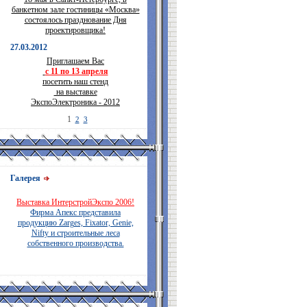
банкетном зале гостиницы «Москва»
состоялось празднование Дня
проектировщика!
27.03.2012
Приглашаем Вас
с 11 по 13 апреля
посетить наш стенд
на выставке
ЭкспоЭлектроника - 2012
1
2
3
Галерея
Выставка ИнтерстройЭкспо 2006!
Фирма Апекс представила
продукцию Zarges, Fixator, Genie,
Nifty и строительные леса
собственного производства.