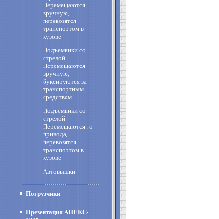
Перемещаются
вручную,
перевозятся
транспортом в
кузове
Подъемники со
стрелой.
Перемещаются
вручную,
буксируются за
транспортным
средством
Подъемники со
стрелой.
Перемещаются то
привода,
перевозятся
транспортом в
кузове
Автовышки
Погрузчики
Презентация АПЕКС-