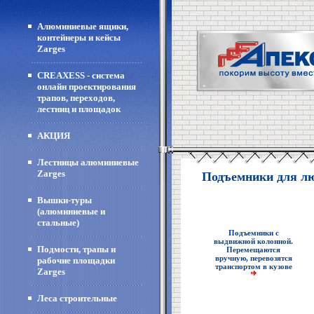
Алюминиевые ящики,
контейнеры и кейсы
Zarges
CREAXESS - система
онлайн проектирования
трапов, переходов,
лестниц и площадок
АКЦИЯ
Лестницы алюминиевые
Zarges
Подъемники для л
Вышки-туры
(алюминиевые и
стальные)
Подъемники с
выдвижной колонной.
Подмости, трапы и
Перемещаются
вручную, перевозятся
рабочие площадки
транспортом в кузове
Zarges
Леса строительные