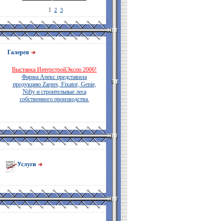
1
2
3
Галерея
Выставка ИнтерстройЭкспо 2006!
Фирма Апекс представила
продукцию Zarges, Fixator, Genie,
Nifty и строительные леса
собственного производства.
Услуги