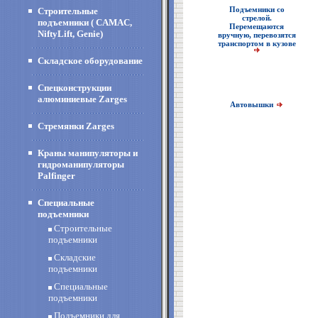
Подъемники со
Строительные
стрелой.
подъемники ( CAMAC,
Перемещаются
NiftyLift, Genie)
вручную, перевозятся
транспортом в кузове
Складское оборудование
Спецконструкции
алюминиевые Zarges
Автовышки
Стремянки Zarges
Краны манипуляторы и
гидроманипуляторы
Palfinger
Специальные
подъемники
Строительные
подъемники
Складские
подъемники
Специальные
подъемники
Подъемники для