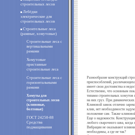
строительных лесов
Лебёдки
электрические для
строительных лесов
Строительные леса
(рамные, хомутовые)
Строительные леса с
вертикальными
рамами
Хомутовые
приставные
строительные леса
Строительные леса с
Разнообразие конструкций стро
приспособлений, различающихс
горизонтальными
имеет свои достоинства и недо
рамами
Естественно, что основным пок
Хомуты для
типами строительных хомутов п
строительных лесов
на них груз. При динамических
(клиновые,
Клиновой замок отлично зареко
болтовые)
клин, нет необходимости задум
положение сам. Также клиново
ГОСТ 24258-88
Еще о надежности. Конструкция
Средства
любого сварочного шва, когда з
подмащивания
Вибрации не оказывают влияния
необходимы, а где не так?