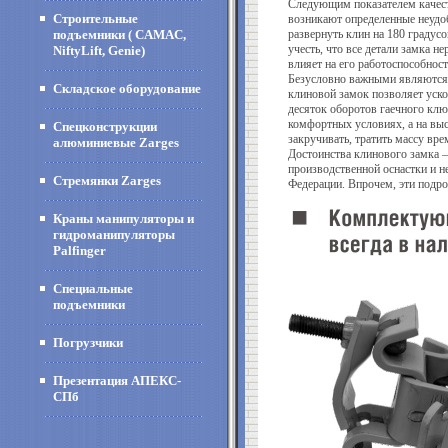
Следующим показателем качеств
Строительные
возникают определенные неудо
подъемники ( CAMAC,
развернуть клин на 180 градус
учесть, что все детали замка н
NiftyLift, Genie)
влияет на его работоспособност
Безусловно важными являются в
Складское оборудование
клиновой замок позволяет уско
десяток оборотов гаечного клю
комфортных условиях, а на выс
Спецконструкции
закручивать, тратить массу вр
алюминиевые Zarges
Достоинства клинового замка –
производственной оснастки и 
Стремянки Zarges
Федерации. Впрочем, эти подро
Краны манипуляторы и
гидроманипуляторы
Palfinger
Специальные
подъемники
Погрузчики
Презентация АПЕКС-
СПб