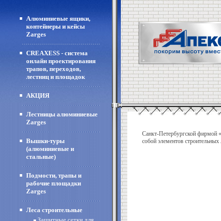
Алюминиевые ящики,
контейнеры и кейсы
Zarges
CREAXESS - система
онлайн проектирования
трапов, переходов,
лестниц и площадок
АКЦИЯ
Лестницы алюминиевые
Zarges
Санкт-Петербургской фирмой «
Вышки-туры
собой элементов строительных 
(алюминиевые и
стальные)
Подмости, трапы и
рабочие площадки
Zarges
Леса строительные
Защитные сетки для