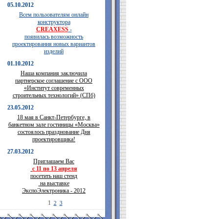
05.10.2012
Всем пользователям онлайн
конструктора
CREAXESS
-
появилась возможность
проектирования новых вариантов
изделий
01.10.2012
Наша компания заключила
партнерское соглашение с ООО
«Институт современных
строительных технологий» (СПб)
23.05.2012
18 мая в Санкт-Петербурге, в
банкетном зале гостиницы «Москва»
состоялось празднование Дня
проектировщика!
27.03.2012
Приглашаем Вас
с 11 по 13 апреля
посетить наш стенд
на выставке
ЭкспоЭлектроника - 2012
1
2
3