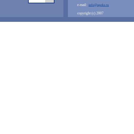
e-mail:
info@apeks.ru
copyright (с) 2007