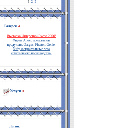
1
2
3
Галерея
Выставка ИнтерстройЭкспо 2006!
Фирма Апекс представила
продукцию Zarges, Fixator, Genie,
Nifty и строительные леса
собственного производства.
Услуги
Логин: