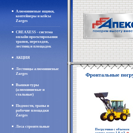
Алюминиевые ящики,
контейнеры и кейсы
Zarges
CREAXESS - система
онлайн проектирования
трапов, переходов,
лестниц и площадок
АКЦИЯ
Лестницы алюминиевые
Zarges
Фронтальные погр
Вышки-туры
(алюминиевые и
стальные)
Подмости, трапы и
рабочие площадки
Zarges
Леса строительные
Погрузчики с объемом
ковша менее 1.0 м3