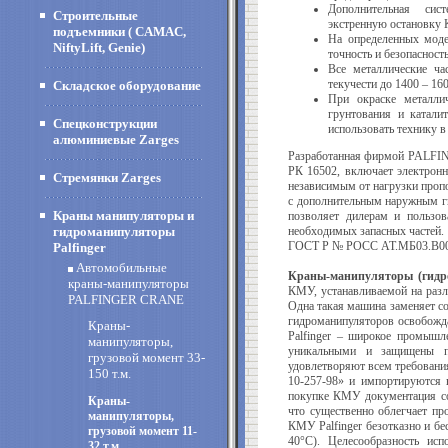
Дополнительная сис
Строительные
экстренную остановку
подъемники ( CAMAC,
На определенных моде
NiftyLift, Genie)
точность и безопаснос
Все металлические ча
текучести до 1400 – 16
Складское оборудование
При окраске металли
грунтования и катали
Спецконструкции
использовать технику 
алюминиевые Zarges
Разработанная фирмой PALFING
РК 16502, включает электрон
Стремянки Zarges
независимым от нагрузки пропо
с дополнительным наружным ги
Краны манипуляторы и
позволяет дилерам и пользов
гидроманипуляторы
необходимых запасных частей
ГОСТ Р № РОСС АТ.МБ03.В00
Palfinger
Автомобильные
Краны-манипуляторы (гидр
краны-манипуляторы
КМУ, устанавливаемой на разли
PALFINGER CRANE
Одна такая машина заменяет со
гидроманипуляторов освобожда
Краны-
Palfinger – широкое промышл
манипуляторы,
уникальными и защищены па
грузовой момент 33-
удовлетворяют всем требовани
150 т.м.
10-257-98» и импортируются 
покупке КМУ документация со
Краны-
что существенно облегчает пр
манипуляторы,
КМУ Palfinger безотказно и бе
грузовой момент 11-
40°С). Целесообразность ис
32 т.м