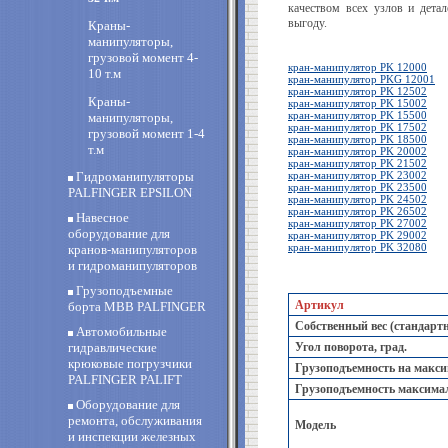
качеством всех узлов и дета
выгоду.
Краны-
манипуляторы,
грузовой момент 4-
кран-манипулятор PK 12000
10 т.м
кран-манипулятор PKG 12001
кран-манипулятор PK 12502
Краны-
кран-манипулятор PK 15002
кран-манипулятор PK 15500
манипуляторы,
кран-манипулятор PK 17502
грузовой момент 1-4
кран-манипулятор PK 18500
т.м
кран-манипулятор PK 20002
кран-манипулятор PK 21502
Гидроманипуляторы
кран-манипулятор PK 23002
кран-манипулятор PK 23500
PALFINGER EPSILON
кран-манипулятор PK 24502
кран-манипулятор PK 26502
Навесное
кран-манипулятор PK 27002
оборудование для
кран-манипулятор PK 29002
кран-манипулятор PK 32080
кранов-манипуляторов
и гидроманипуляторов
Грузоподъемные
Артикул
борта MBB PALFINGER
Собственный вес (стандартн
Автомобильные
гидравлические
Угол поворота, град.
крюковые погрузчики
Грузоподъемность на максим
PALFINGER PALIFT
Грузоподъемность максимал
Оборудование для
ремонта, обслуживания
Модель
и инспекции железных