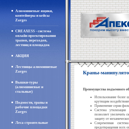
Алюминиевые ящики,
контейнеры и кейсы
Zarges
CREAXESS - система
онлайн проектирования
трапов, переходов,
лестниц и площадок
АКЦИЯ
Лестницы алюминиевые
Zarges
Краны-манипулятор
Вышки-туры
(алюминиевые и
Преимущества подъемного об
стальные)
Использование более 
крутящим воздействия
Подмости, трапы и
Применение серии филь
рабочие площадки
Система утилизации 
Zarges
позволяет увеличить с
защиту от механическо
Леса строительные
Современная систем
предотвращения всех о