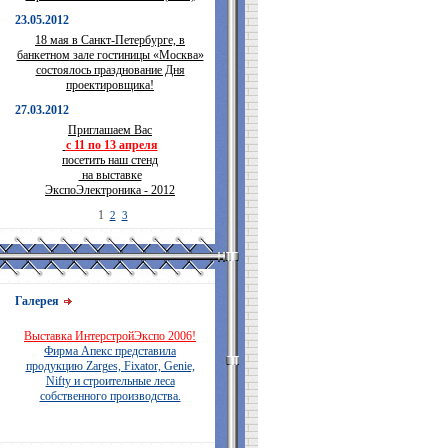
23.05.2012
18 мая в Санкт-Петербурге, в
банкетном зале гостиницы «Москва»
состоялось празднование Дня
проектировщика!
27.03.2012
Приглашаем Вас
с 11 по 13 апреля
посетить наш стенд
на выставке
ЭкспоЭлектроника - 2012
1
2
3
Галерея
Выставка ИнтерстройЭкспо 2006!
Фирма Апекс представила
продукцию Zarges, Fixator, Genie,
Nifty и строительные леса
собственного производства.