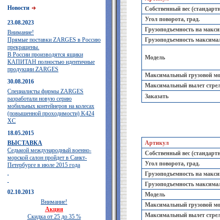
Новости
Собственный вес (стандартн
Угол поворота, град.
23.08.2023
Грузоподъемность на максим
Внимание!
Прямые поставки ZARGES в Россию
Грузоподъемность максимал
прекращены.
В России производятся ящики
Модель
КАПИТАН полностью идентичные
продукции ZARGES
Максимальный грузовой мом
30.08.2016
Максимальный вылет стрел
Специалисты фирмы ZARGES
Заказать
разработали новую серию
мобильных контейнеров на колесах
(повышенной проходимости) K424
XC
18.05.2015
ВЫСТАВКА
Артикул
Седьмой международный военно-
Собственный вес (стандартн
морской салон пройдет в Санкт-
Угол поворота, град.
Петербурге в июле 2015 года
Грузоподъемность на максим
Грузоподъемность максимал
02.10.2013
Модель
Внимание!
Максимальный грузовой мом
Акция
Максимальный вылет стрел
Скидка от 25 до 35 %