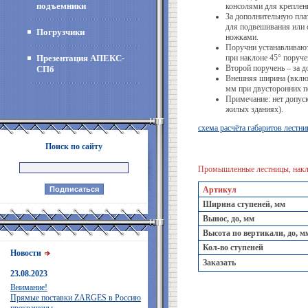
подъемники
консолями для креплени
За дополнительную пла
для подвешивания или
Погрузчики
ножками.
Поручни устанавливаютс
Презентация АПЕКС-
при наклоне 45° поруче
Второй поручень – за д
СПб
Внешняя ширина (включ
мм при двусторонних п
Примечание: нет допуск
жилых зданиях).
схема расчёта габаритов лестни
Поиск по сайту
Промышленные лестницы, накл
Артикул
Ширина ступеней, мм
Вынос, до, мм
Высота по вертикали, до, м
Кол-во ступеней
Новости
Заказать
23.08.2023
Внимание!
Прямые поставки ZARGES в Россию