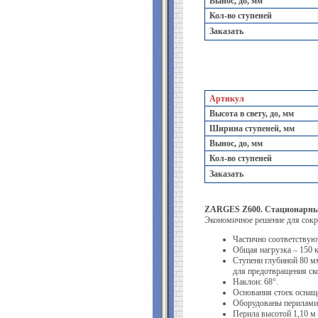
Вынос, до, мм
Кол-во ступеней
Заказать
Артикул
Высота в свету, до, мм
Ширина ступеней, мм
Вынос, до, мм
Кол-во ступеней
Заказать
ZARGES Z600. Стационарны
Экономичное решение для сокр
Частично соответствую
Общая нагрузка – 150 к
Ступени глубиной 80 м
для предотвращения ск
Наклон: 68°.
Основания стоек оснащ
Оборудованы перилами 
Перила высотой 1,10 м 