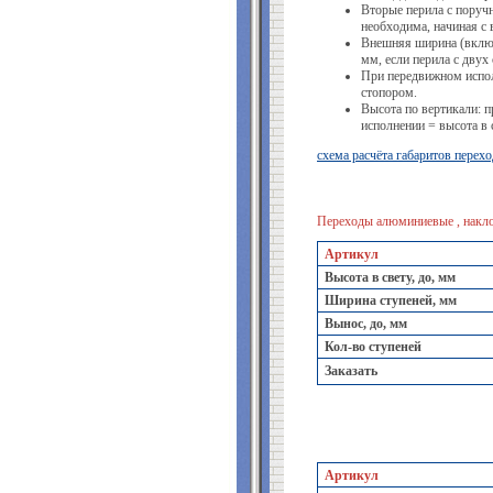
Вторые перила с поруч
необходима, начиная с
Внешняя ширина (включ
мм, если перила с двух 
При передвижном испол
стопором.
Высота по вертикали: п
исполнении = высота в 
схема расчёта габаритов перех
Переходы алюминиевые , накло
Артикул
Высота в свету, до, мм
Ширина ступеней, мм
Вынос, до, мм
Кол-во ступеней
Заказать
Артикул