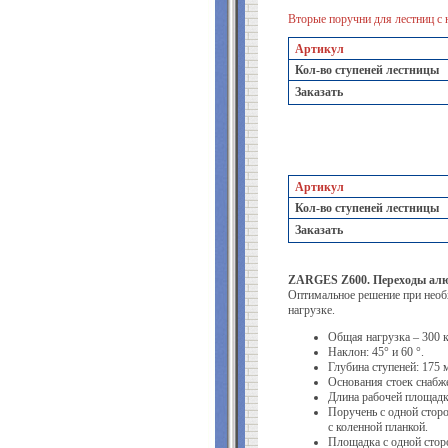
Вторые поручни для лестниц с 
Артикул
Кол-во ступеней лестницы
Заказать
Артикул
Кол-во ступеней лестницы
Заказать
ZARGES Z600. Переходы алю
Оптимальное решение при необ
нагрузке.
Общая нагрузка – 300 к
Наклон: 45° и 60 °.
Глубина ступеней: 175 м
Основания стоек снабж
Длина рабочей площадк
Поручень с одной сторо
с коленной планкой.
Площадка с одной стор