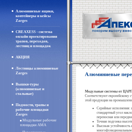
Алюминиевые ящики,
контейнеры и кейсы
Zarges
CREAXESS - система
онлайн проектирования
трапов, переходов,
лестниц и площадок
АКЦИЯ
Лестницы алюминиевые
Zarges
Алюминиевые пере
Вышки-туры
(алюминиевые и
Модульные системы от ЦАРГ
стальные)
Соответствуют европейскому с
этой продукции на промышленн
Подмости, трапы и
Серийные исполнения: 
рабочие площадки
стандартный угол накло
Zarges
переносная или передв
Модульные рабочие
Точная подгонка высоты
площадки AMA
Высокая устойчивость 
многофункциональными 