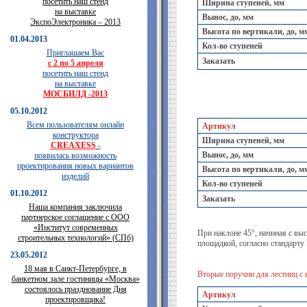
посетить наш стенд
Ширина ступеней, мм
на выставке
Вынос, до, мм
ЭкспоЭлектроника – 2013
Высота по вертикали, до, м
01.04.2013
Кол-во ступеней
Приглашаем Вас
Заказать
с 2 по 5 апреля
посетить наш стенд
на выставке
МОСБИЛД -2013
05.10.2012
Всем пользователям онлайн
Артикул
конструктора
Ширина ступеней, мм
CREAXESS
-
Вынос, до, мм
появилась возможность
проектирования новых вариантов
Высота по вертикали, до, м
изделий
Кол-во ступеней
01.10.2012
Заказать
Наша компания заключила
партнерское соглашение с ООО
«Институт современных
При наклоне 45°, начиная с вы
строительных технологий» (СПб)
площадкой, согласно стандарту
23.05.2012
18 мая в Санкт-Петербурге, в
Вторые поручни для лестниц с 
банкетном зале гостиницы «Москва»
состоялось празднование Дня
Артикул
проектировщика!