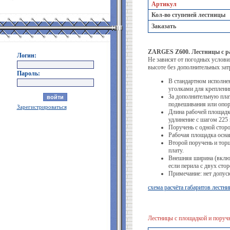
Артикул
Кол-во ступеней лестницы
Заказать
ZARGES Z600. Лестницы с р
Логин:
Не зависят от погодных услови
высоте без дополнительных затр
Пароль:
В стандартном исполне
уголками для крепления
За дополнительную пла
подвешивания или опо
Зарегистрироваться
Длина рабочей площадк
удлинение с шагом 225
Поручень с одной сторо
Рабочая площадка осна
Второй поручень и тор
плату.
Внешняя ширина (включ
если перила с двух стор
Примечание: нет допус
схема расчёта габаритов лестни
Лестницы с площадкой и поручн