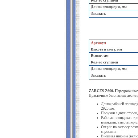
Кол-во ступеней
Длина площадки, мм
Заказать
Артикул
Высота в свету, мм
Вынос, мм
Кол-во ступеней
Длина площадки, мм
Заказать
ZARGES Z600. Передвижные 
Практичные безопасные лестни
Длина рабочей площадк
2925 мм.
Поручни с двух сторон,
Рабочая площадка с тре
планками; высота перил
Опции: по запросу воз
спусками.
Внешняя ширина (включ