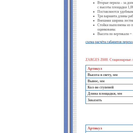
Вторые перила – за доп
с высоты площадки 1,0
Поставляются удобным
Три варианта длины ра
Внешняя ширина лестни
Стойки выполнены из п
оцинкованы.
Высота по вертикали = 
схема расчёта габаритов перех
ZARGES Z600. Стационарные л
Артикул
Высота в свету, мм
Вынос, мм
Кол-во ступеней
Длина площадки, мм
Заказать
Артикул