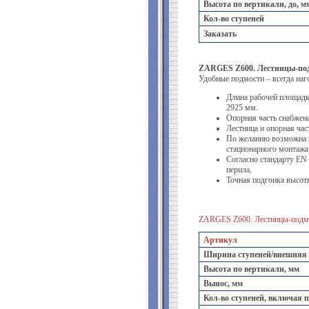
Высота по вертикали, до, м
Кол-во ступеней
Заказать
ZARGES Z600. Лестницы-под
Удобные подмости – всегда наг
Длина рабочей площадк
2925 мм.
Опорная часть снабжен
Лестница и опорная ча
По желанию возможна п
стационарного монтажа 
Согласно стандарту EN
перила.
Точная подгонка высоты
ZARGES Z600. Лестницы-подм
Артикул
Ширина ступеней/внешняя
Высота по вертикали, мм
Вынос, мм
Кол-во ступеней, включая 