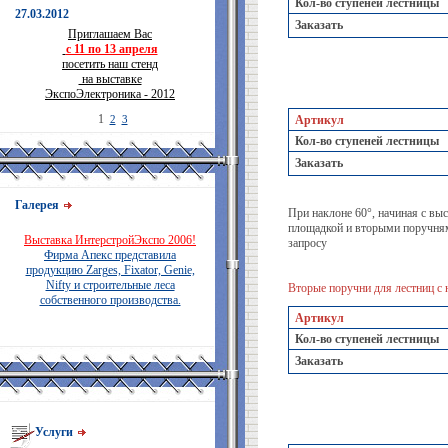
Кол-во ступеней лестницы
27.03.2012
Заказать
Приглашаем Вас
с 11 по 13 апреля
посетить наш стенд
на выставке
ЭкспоЭлектроника - 2012
1
2
3
Артикул
Кол-во ступеней лестницы
Заказать
Галерея
При наклоне 60°, начиная с вы
площадкой и вторыми поручням
Выставка ИнтерстройЭкспо 2006!
запросу
Фирма Апекс представила
продукцию Zarges, Fixator, Genie,
Nifty и строительные леса
Вторые поручни для лестниц с 
собственного производства.
Артикул
Кол-во ступеней лестницы
Заказать
Услуги