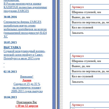
прекращены.
В России производятся ящики
Артикул
КАПИТАН полностью идентичные
продукции ZARGES
Ширина ступеней, мм
30.08.2016
Вынос, до, мм
Специалисты фирмы ZARGES
Высота по вертикали, до, м
разработали новую серию
Кол-во ступеней
мобильных контейнеров на колесах
(повышенной проходимости) K424
Заказать
XC
18.05.2015
ВЫСТАВКА
Седьмой международный военно-
морской салон пройдет в Санкт-
Артикул
Петербурге в июле 2015 года
Ширина ступеней, мм
Вынос, до, мм
Высота по вертикали, до, м
02.10.2013
Кол-во ступеней
Внимание!
Акция
Заказать
Скидка от 25 до 35 %
на лестничную технику
2009-2011 годов выпуска
10.04.2013
Приглашаем Вас
Артикул
с 10 по 12 апреля