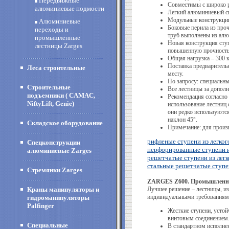
Передвижные
Совместимы с широко 
алюминиевые подмости
Легкий алюминиевый сп
Модульные конструкции
Алюминиевые
Боковые перила из проч
переходы и
труб выполнены из алю
промышленные
Новая конструкция сту
лестницы Zarges
повышенную прочность
Общая нагрузка – 300 кг
Поставка предваритель
Леса строительные
месту.
По запросу: специальны
Строительные
Все лестницы за допол
подъемники ( CAMAC,
Рекомендация согласно
NiftyLift, Genie)
использование лестниц 
они редко используются
наклон 45°.
Складское оборудование
Примечание: для произ
рифленые ступени из легког
Спецконструкции
перфорированные ступени из
алюминиевые Zarges
решетчатые ступени из легк
стальные решетчатые ступ
Стремянки Zarges
ZARGES Z600. Промышленны
Краны манипуляторы и
Лучшее решение – лестницы, и
индивидуальными требованиям
гидроманипуляторы
Palfinger
Жесткие ступени, усто
винтовым соединением
Специальные
В стандартном исполне