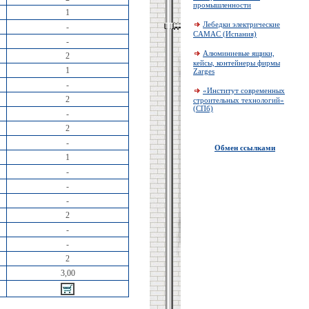
промышленности
1
Лебедки электрические
-
CAMAC (Испания)
-
Алюминиевые ящики,
2
кейсы, контейнеры фирмы
1
Zarges
-
«Институт современных
2
строительных технологий»
(СПб)
-
2
-
Обмен ссылками
1
-
-
-
2
-
-
2
3,00