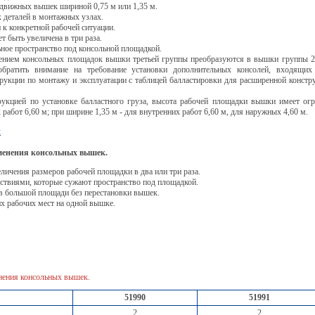
движных вышек шириной 0,75 м или 1,35 м.
 деталей в монтажных узлах.
 к конкретной рабочей ситуации.
 быть увеличена в три раза.
ное пространство под консольной площадкой.
ением консольных площадок вышки третьей группы преобразуются в вышки группы 2 
обратить внимание на требование установки дополнительных консолей, входящих
рукции по монтажу и эксплуатации с таблицей балластировки для расширенной конст
рукцией по установке балластного груза, высота рабочей площадки вышки имеет огр
работ 6,60 м; при ширине 1,35 м - для внутренних работ 6,60 м, для наружных 4,60 м.
я
енения консольных вышек.
личения размеров рабочей площадки в два или три раза.
тствиями, которые сужают пространство под площадкой.
в большой площади без перестановки вышек.
их рабочих мест на одной вышке.
ения консольных вышек.
51990
51991
2
2