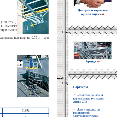
Дилерам и торговым
организациям
(150 кг/м2).
 в комплект
рукции вышки
аничения: при ширине 0,75 м - для
Аренда
Партнеры
Строительные леса и
передвижные тур-вышки
Апекс-СПб
Оборудование для
51992
предприятий
электротехнической
2