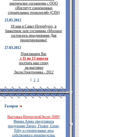
партнерское соглашение с ООО
«Институт современных
строительных технологий» (СПб)
23.05.2012
18 мая в Санкт-Петербурге, в
банкетном зале гостиницы «Москва»
состоялось празднование Дня
проектировщика!
27.03.2012
Приглашаем Вас
с 11 по 13 апреля
посетить наш стенд
на выставке
ЭкспоЭлектроника - 2012
1
2
3
Галерея
Выставка ИнтерстройЭкспо 2006!
Фирма Апекс представила
продукцию Zarges, Fixator, Genie,
Nifty и строительные леса
собственного производства.