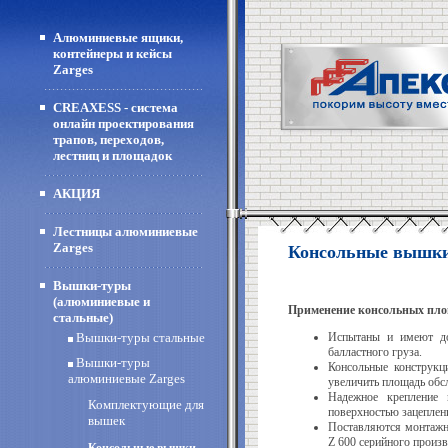
Алюминиевые ящики,
контейнеры и кейсы
Zarges
CREAXESS - система
онлайн проектирования
трапов, переходов,
лестниц и площадок
АКЦИЯ
Лестницы алюминиевые
Zarges
Консольные вышки
Вышки-туры
(алюминиевые и
Применение консольных пло
стальные)
Вышки-туры стальные
Испытаны и имеют до
балластного груза.
Вышки-туры
Консольные конструк
алюминиевые Zarges
увеличить площадь обс
Надежное крепление
Комплектующие для
поверхностью зацеплен
вышек
Поставляются монтажны
Z 600 серийного произв