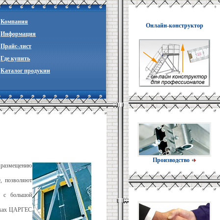
Компания
Онлайн-конструктор
Информация
Прайc-лист
Где купить
Каталог продукии
Производство
 размещению
, позволяют
м с большой
ышках ЦАРГЕС