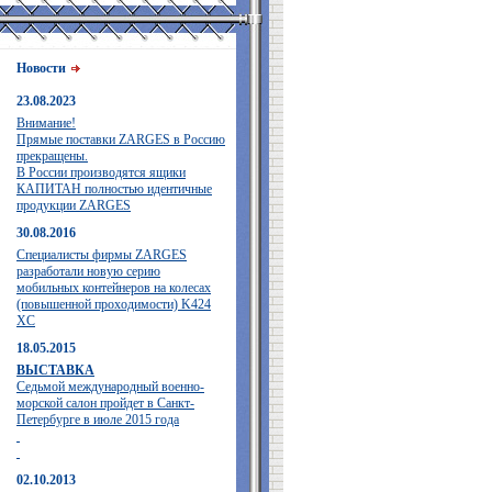
Новости
23.08.2023
Внимание!
Прямые поставки ZARGES в Россию
прекращены.
В России производятся ящики
КАПИТАН полностью идентичные
продукции ZARGES
30.08.2016
Специалисты фирмы ZARGES
разработали новую серию
мобильных контейнеров на колесах
(повышенной проходимости) K424
XC
18.05.2015
ВЫСТАВКА
Седьмой международный военно-
морской салон пройдет в Санкт-
Петербурге в июле 2015 года
02.10.2013