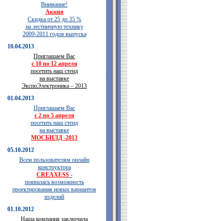
Внимание!
Акция
Скидка от 25 до 35 %
на лестничную технику
2009-2011 годов выпуска
10.04.2013
Приглашаем Вас
с 10 по 12 апреля
посетить наш стенд
на выставке
ЭкспоЭлектроника – 2013
01.04.2013
Приглашаем Вас
с 2 по 5 апреля
посетить наш стенд
на выставке
МОСБИЛД -2013
05.10.2012
Всем пользователям онлайн
конструктора
CREAXESS
-
появилась возможность
проектирования новых вариантов
изделий
01.10.2012
Наша компания заключила