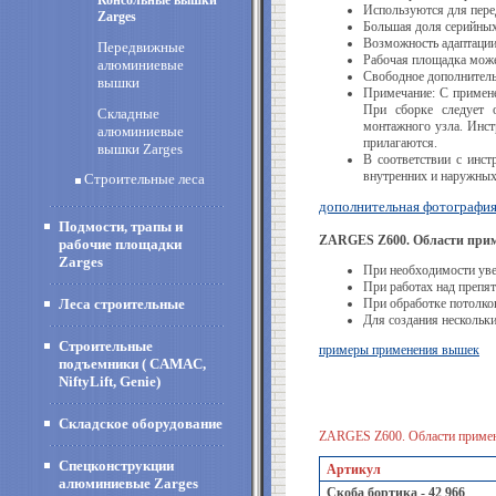
Консольные вышки
Используются для пере
Zarges
Большая доля серийных
Возможность адаптации
Передвижные
Рабочая площадка может
алюминиевые
Свободное дополнитель
вышки
Примечание: С примен
При сборке следует 
Складные
монтажного узла. Инст
алюминиевые
прилагаются.
вышки Zarges
В соответствии с инст
внутренних и наружных 
Строительные леса
дополнительная фотографи
Подмости, трапы и
ZARGES Z600. Области прим
рабочие площадки
Zarges
При необходимости уве
При работах над препя
Леса строительные
При обработке потолко
Для создания нескольк
Строительные
примеры применения вышек
подъемники ( CAMAC,
NiftyLift, Genie)
Складское оборудование
ZARGES Z600. Области примен
Спецконструкции
Артикул
алюминиевые Zarges
Скоба бортика - 42 966