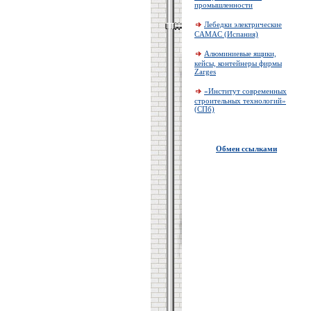
промышленности
Лебедки электрические
CAMAC (Испания)
Алюминиевые ящики,
кейсы, контейнеры фирмы
Zarges
«Институт современных
строительных технологий»
(СПб)
Обмен ссылками