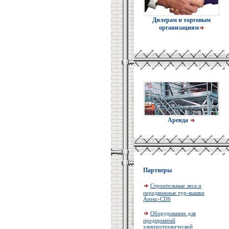
Дилерам и торговым
организациям
Аренда
Партнеры
Строительные леса и
передвижные тур-вышки
Апекс-СПб
Оборудование для
предприятий
электротехнической