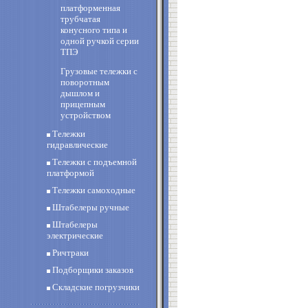
платформенная
трубчатая
конусного типа и
одной ручкой серии
ТПЭ
Грузовые тележки с
поворотным
дышлом и
прицепным
устройством
Тележки
гидравлические
Тележки с подъемной
платформой
Тележки самоходные
Штабелеры ручные
Штабелеры
электрические
Ричтраки
Подборщики заказов
Складские погрузчики