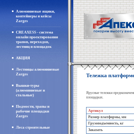
Алюминиевые ящики,
контейнеры и кейсы
Zarges
CREAXESS - система
онлайн проектирования
трапов, переходов,
лестниц и площадок
АКЦИЯ
Лестницы алюминиевые
Zarges
Тележка платформ
Вышки-туры
(алюминиевые и
Ярусные тележки предназначены
стальные)
площадках.
Подмости, трапы и
Артикул
рабочие площадки
Zarges
Размер платформы, мм
Грузоподъемность, кг
Леса строительные
Заказать