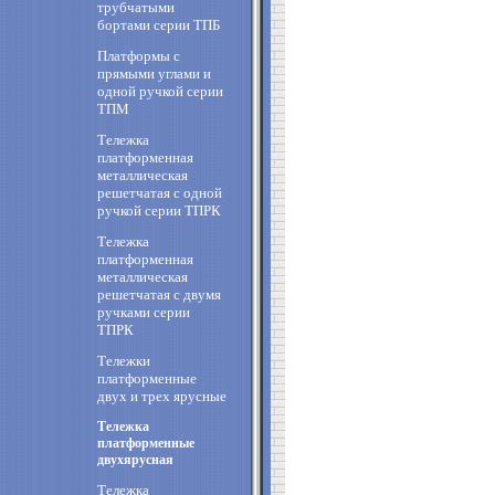
трубчатыми
бортами серии ТПБ
Платформы с
прямыми углами и
одной ручкой серии
ТПМ
Тележка
платформенная
металлическая
решетчатая с одной
ручкой серии ТПРК
Тележка
платформенная
металлическая
решетчатая с двумя
ручками серии
ТПРК
Тележки
платформенные
двух и трех ярусные
Тележка
платформенные
двухярусная
Тележка