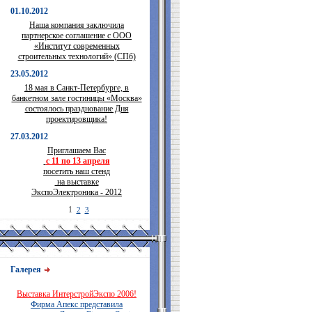
01.10.2012
Наша компания заключила
партнерское соглашение с ООО
«Институт современных
строительных технологий» (СПб)
23.05.2012
18 мая в Санкт-Петербурге, в
банкетном зале гостиницы «Москва»
состоялось празднование Дня
проектировщика!
27.03.2012
Приглашаем Вас
с 11 по 13 апреля
посетить наш стенд
на выставке
ЭкспоЭлектроника - 2012
1
2
3
Галерея
Выставка ИнтерстройЭкспо 2006!
Фирма Апекс представила