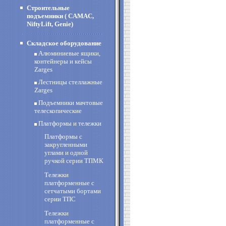
Строительные
подъемники ( CAMAC,
NiftyLift, Genie)
Складское оборудование
Алюминиевые ящики,
контейнеры и кейсы
Zarges
Лестницы стеллажные
Zarges
Подъемники мачтовые
телескопические
Платформы и тележки
Платформы с
закругленными
углами и одной
ручкой серии ТПМК
Тележки
платформенные с
сетчатыми бортами
серии ТПС
Тележки
платформенные с