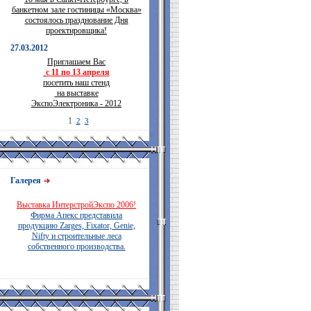
банкетном зале гостиницы «Москва»
состоялось празднование Дня
проектировщика!
27.03.2012
Приглашаем Вас
с 11 по 13 апреля
посетить наш стенд
на выставке
ЭкспоЭлектроника - 2012
1
2
3
Галерея
Выставка ИнтерстройЭкспо 2006!
Фирма Апекс представила
продукцию Zarges, Fixator, Genie,
Nifty и строительные леса
собственного производства.