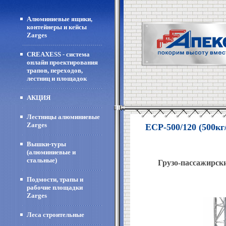
Алюминиевые ящики,
контейнеры и кейсы
Zarges
CREAXESS - система
онлайн проектирования
трапов, переходов,
лестниц и площадок
АКЦИЯ
Лестницы алюминиевые
Zarges
ECP-500/120 (500кг
Вышки-туры
(алюминиевые и
стальные)
Грузо-пассажирск
Подмости, трапы и
рабочие площадки
Zarges
Леса строительные