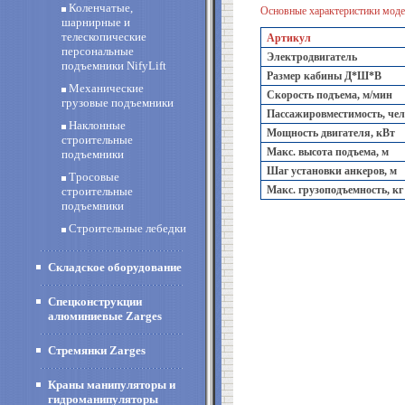
Коленчатые,
Основные характеристики моде
шарнирные и
телескопические
Артикул
персональные
Электродвигатель
подъемники NifyLift
Размер кабины Д*Ш*В
Механические
Скорость подъема, м/мин
грузовые подъемники
Пассажировместимость, чел
Наклонные
Мощность двигателя, кВт
строительные
Макс. высота подъема, м
подъемники
Шаг установки анкеров, м
Тросовые
Макс. грузоподъемность, кг
строительные
подъемники
Строительные лебедки
Складское оборудование
Спецконструкции
алюминиевые Zarges
Стремянки Zarges
Краны манипуляторы и
гидроманипуляторы