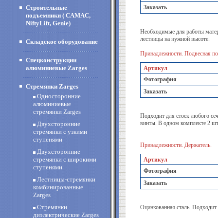
Строительные
Заказать
подъемники ( CAMAC,
NiftyLift, Genie)
Необходимые для работы матер
лестницы на нужной высоте.
Складское оборудование
Принадлежности. Подвесная по
Спецконструкции
алюминиевые Zarges
Артикул
Фотография
Стремянки Zarges
Заказать
Односторонние
алюминиевые
стремянки Zarges
Подходит для стоек любого сеч
винты. В одном комплекте 2 шт
Двухсторонние
стремянки с узкими
ступенями
Принадлежности. Держатель.
Двухсторонние
стремянки с широкими
Артикул
ступенями
Фотография
Лестницы-стремянки
Заказать
комбинированные
Zarges
Стремянки
Оцинкованная сталь. Подходит
диэлектрические Zarges