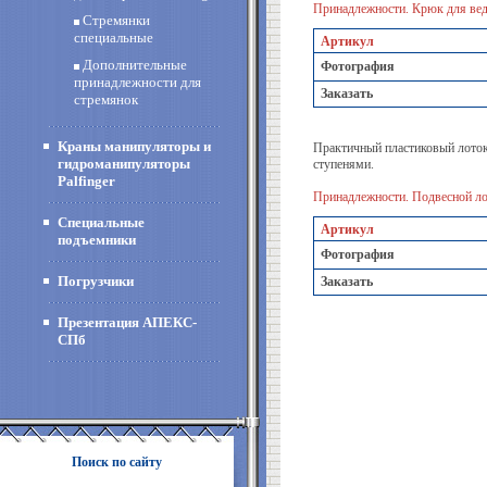
Принадлежности. Крюк для вед
Стремянки
специальные
Артикул
Дополнительные
Фотография
принадлежности для
Заказать
стремянок
Краны манипуляторы и
Практичный пластиковый лоток
гидроманипуляторы
ступенями.
Palfinger
Принадлежности. Подвесной ло
Специальные
Артикул
подъемники
Фотография
Погрузчики
Заказать
Презентация АПЕКС-
СПб
Поиск по сайту