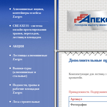
Алюминиевые ящики,
контейнеры и кейсы
Zarges
CREAXESS - система
онлайн проектирования
трапов, переходов,
лестниц и площадок
АКЦИЯ
Лестницы алюминиевые
Zarges
Дополнительные пр
Вышки-туры
(алюминиевые и
Комплектующие для лестниц с
стальные)
кронштейн.
Подмости, трапы и
рабочие площадки
Принадлежности. Подпружиненн
Zarges
Артикул
Леса строительные
Фотография