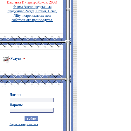
Выставка ИнтерстройЭкспо 2006!
Фирма Апекс представила
продукцию Zarges, Fixator, Genie,
Nifty и строительные леса
собственного производства.
Услуги
Логин:
Пароль:
Зарегистрироваться