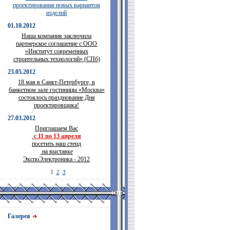
проектирования новых вариантов
изделий
01.10.2012
Наша компания заключила
партнерское соглашение с ООО
«Институт современных
строительных технологий» (СПб)
23.05.2012
18 мая в Санкт-Петербурге, в
банкетном зале гостиницы «Москва»
состоялось празднование Дня
проектировщика!
27.03.2012
Приглашаем Вас
с 11 по 13 апреля
посетить наш стенд
на выставке
ЭкспоЭлектроника - 2012
1
2
3
Галерея