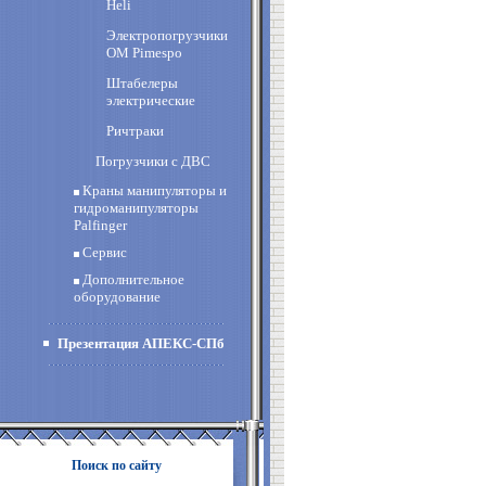
Heli
Электропогрузчики
OM Pimespo
Штабелеры
электрические
Ричтраки
Погрузчики с ДВС
Краны манипуляторы и
гидроманипуляторы
Palfinger
Сервис
Дополнительное
оборудование
Презентация АПЕКС-СПб
Поиск по сайту