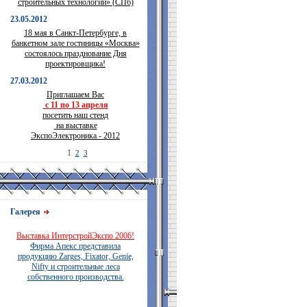
строительных технологий» (СПб)
23.05.2012
18 мая в Санкт-Петербурге, в
банкетном зале гостиницы «Москва»
состоялось празднование Дня
проектировщика!
27.03.2012
Приглашаем Вас
с 11 по 13 апреля
посетить наш стенд
на выставке
ЭкспоЭлектроника - 2012
1
2
3
Галерея
Выставка ИнтерстройЭкспо 2006!
Фирма Апекс представила
продукцию Zarges, Fixator, Genie,
Nifty и строительные леса
собственного производства.