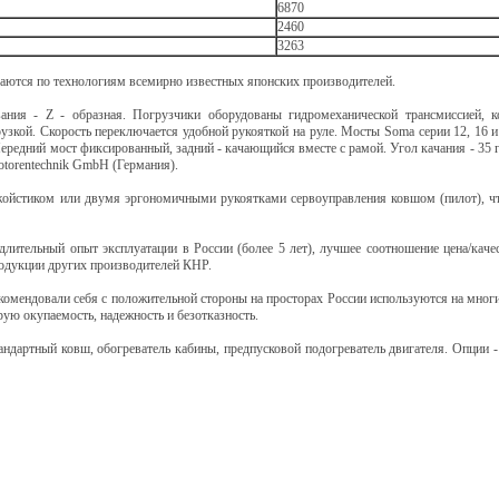
6870
2460
3263
ются по технологиям всемирно известных японских производителей.
ания - Z - образная. Погрузчики оборудованы гидромеханической трансмиссией, ко
узкой. Скорость переключается удобной рукояткой на руле. Mосты Soma серии 12, 16 
ередний мост фиксированный, задний - качающийся вместе с рамой. Угол качания - 35
torentechnik GmbH (Германия).
ойстиком или двумя эргономичными рукоятками сервоуправления ковшом (пилот), что
лительный опыт эксплуатации в России (более 5 лет), лучшее соотношение цена/кач
родукции других производителей КНР.
мендовали себя с положительной стороны на просторах России используются на мног
ую окупаемость, надежность и безотказность.
андартный ковш, обогреватель кабины, предпусковой подогреватель двигателя. Опции -