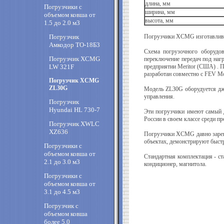
длина, мм
Погрузчики с
ширина, мм
объемом ковша от
высота, мм
1.5 до 2.0 м3
Погрузчик
Погрузчики XCMG изготавлива
Амкодор ТО-18Б3
Схема погрузочного оборудов
Погрузчик XCMG
переключение передач под нагр
LW 321F
предприятии Meritor (США) . П
разработан совместно с FEV Mo
Погрузчик XCMG
ZL30G
Модель ZL30G оборудуется дж
управления.
Погрузчик
Hyundai HL 730-7
Эти погрузчики имеют самый д
России в своем классе среди п
Погрузчик XWLC
XZ636
Погрузчики XCMG давно зареко
объектах, демонстрируют быстр
Погрузчики с
объемом ковша от
Стандартная комплектация - ст
2.1 до 3.0 м3
кондиционер, магнитола.
Погрузчики с
объемом ковша от
3.1 до 4.5 м3
Погрузчик с
объемом ковша
более 5.0