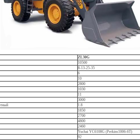
ZL30G
10500
8-13-25-35
6
10
2800
1030
11
3000
ртный
1.8
1850
2700
4800
2460
Yuchai YС6108G (Perkins1006-6T)
92