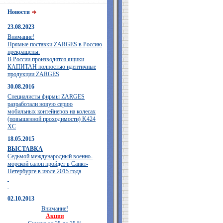
Новости
23.08.2023
Внимание!
Прямые поставки ZARGES в Россию
прекращены.
В России производятся ящики
КАПИТАН полностью идентичные
продукции ZARGES
30.08.2016
Специалисты фирмы ZARGES
разработали новую серию
мобильных контейнеров на колесах
(повышенной проходимости) K424
XC
18.05.2015
ВЫСТАВКА
Седьмой международный военно-
морской салон пройдет в Санкт-
Петербурге в июле 2015 года
02.10.2013
Внимание!
Акция