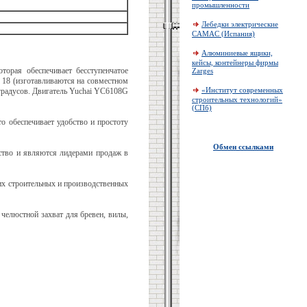
промышленности
Лебедки электрические
CAMAC (Испания)
Алюминиевые ящики,
кейсы, контейнеры фирмы
торая обеспечивает бесступенчатое
Zarges
и 18 (изготавливаются на совместном
«Институт современных
 градусов. Двигатель Yuchai YС6108G
строительных технологий»
(СПб)
 обеспечивает удобство и простоту
Обмен ссылками
ество и являются лидерами продаж в
их строительных и производственных
 челюстной захват для бревен, вилы,