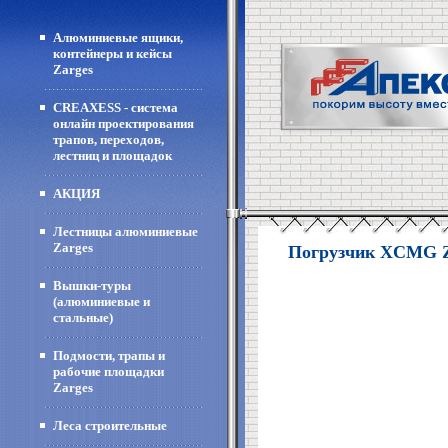
Алюминиевые ящики,
контейнеры и кейсы
Zarges
CREAXESS - система
онлайн проектирования
трапов, переходов,
лестниц и площадок
АКЦИЯ
Лестницы алюминиевые
Zarges
Погрузчик XCMG 
Вышки-туры
(алюминиевые и
стальные)
Подмости, трапы и
рабочие площадки
Zarges
Леса строительные