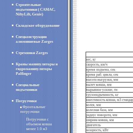
Строительные
подъемники ( CAMAC,
NiftyLift, Genie)
Складское оборудование
Спецконструкции
алюминиевые Zarges
Стремянки Zarges
вес, кг
Краны манипуляторы и
скорость, км/ч
гидроманипуляторы
время подъема, сек
Palfinger
время раб. цикла, сек
высота выгрузки, мм
Специальные
вылет ковша, мм
подъемники
вырывное усилие, тн
грузоподъемность, кг
вместимость ковша, м3 станда
Погрузчики
колея, мм
Фронтальные
колесная база, мм
погрузчики
радиус поворота, мм
Погрузчики с
ширина ковша, мм
объемом ковша
двигатель
менее 1.0 м3
мощность, кВт