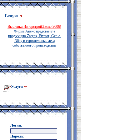
Галерея
Выставка ИнтерстройЭкспо 2006!
Фирма Апекс представила
продукцию Zarges, Fixator, Genie,
Nifty и строительные леса
собственного производства.
Услуги
Логин:
Пароль: