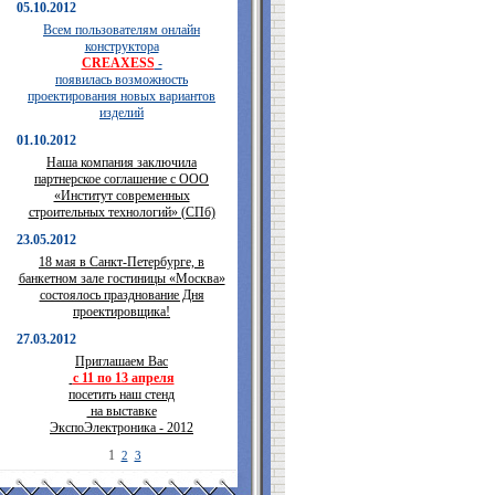
05.10.2012
Всем пользователям онлайн
конструктора
CREAXESS
-
появилась возможность
проектирования новых вариантов
изделий
01.10.2012
Наша компания заключила
партнерское соглашение с ООО
«Институт современных
строительных технологий» (СПб)
23.05.2012
18 мая в Санкт-Петербурге, в
банкетном зале гостиницы «Москва»
состоялось празднование Дня
проектировщика!
27.03.2012
Приглашаем Вас
с 11 по 13 апреля
посетить наш стенд
на выставке
ЭкспоЭлектроника - 2012
1
2
3