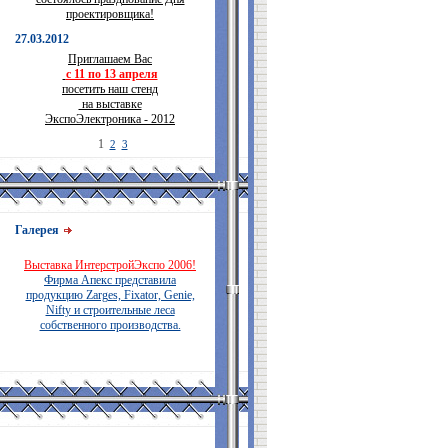
проектировщика!
27.03.2012
Приглашаем Вас
с 11 по 13 апреля
посетить наш стенд
на выставке
ЭкспоЭлектроника - 2012
1
2
3
Галерея
Выставка ИнтерстройЭкспо 2006!
Фирма Апекс представила
продукцию Zarges, Fixator, Genie,
Nifty и строительные леса
собственного производства.