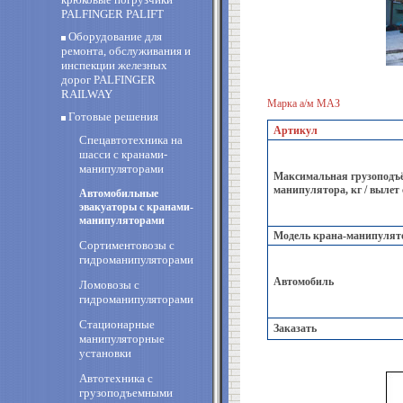
PALFINGER PALIFT
Оборудование для
ремонта, обслуживания и
инспекции железных
дорог PALFINGER
RAILWAY
Марка а/м МАЗ
Готовые решения
Артикул
Спецавтотехника на
шасси с кранами-
манипуляторами
Максимальная грузоподъё
манипулятора, кг / вылет
Автомобильные
эвакуаторы с кранами-
манипуляторами
Модель крана-манипулят
Сортиментовозы с
гидроманипуляторами
Автомобиль
Ломовозы с
гидроманипуляторами
Стационарные
Заказать
манипуляторные
установки
Автотехника с
грузоподъемными