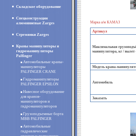
Складское оборудование
Спецконструкции
Марка а/м КАМАЗ
алюминиевые Zarges
Артикул
Стремянки Zarges
Краны манипуляторы и
Максимальная грузоподъё
гидроманипуляторы
манипулятора, кг / вылет
Palfinger
Автомобильные краны-
манипуляторы
Модель крана-манипулят
PALFINGER CRANE
Гидроманипуляторы
Автомобиль
PALFINGER EPSILON
Навесное оборудование
для кранов-
Заказать
манипуляторов и
гидроманипуляторов
Грузоподъемные борта
MBB PALFINGER
Автомобильные
гидравлические
крюковые погрузчики