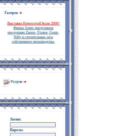
Галерея
Выставка ИнтерстройЭкспо 2006!
Фирма Апекс представила
продукцию Zarges, Fixator, Genie,
Nifty и строительные леса
собственного производства.
Услуги
Логин:
Пароль: