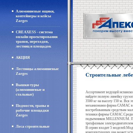
Алюминиевые ящики,
контейнеры и кейсы
Zarges
CREAXESS - система
онлайн проектирования
трапов, переходов,
лестниц и площадок
АКЦИЯ
Лестницы алюминиевые
Zarges
Строительные леб
Вышки-туры
(алюминиевые и
Ассортимент ведущей испанск
стальные)
найдете полную линейку грузо
3500 кг на высоту 150 м. Вся
Подмости, трапы и
механизмами фирма САМАС выпу
востребованным средствам мал
рабочие площадки
техники фирмы САМАС.Среди м
Zarges
подъемников
MILLENNIUM
. 
трехфазным электродвигателем.
Леса строительные
В серию входит 5 моделей.Мо
комплектующих она может устан