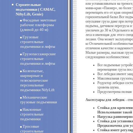
или устанавливаться на треног
Строительные
мини-кран «Пионер», но более 
подъемники ( CAMAC,
перемещать его от края опорно
NiftyLift, Genie)
горизонтальной балке.Все под
Фасадные мачтовые
опускание груза даже при поте
рабочие платформы
подъема, датчиком перегруза 
(длиной до 40 м)
увеличен до 30 м.Отдельного 
леса и имеющая для этого спец
Грузовые
лесами. Она может эксплуатиров
строительные
кг.Отличительной особенность
подъемники и лифты
отличном качестве и надежност
Малые размеры, высокая груз
Грузопассажирские
следующими особенностями:
строительные
подъемники и лифты
Все подъемные устройс
перемещение груза пос
Коленчатые,
Все лебедки имеют защи
шарнирные и
Максимальная грузопод
телескопические
Редуктор лебедки сост
персональные
уровень шума.
подъемники NifyLift
Предусмотрена полная 
Механические
Аксессуары для лебедок - ст
грузовые подъемники
Стойка для крепления
Наклонные
Использование такой 
строительные
Нагрузка равномерно
подъемники
Стойка для установк
Предназначена для ус
Тросовые
Стойка имеет регулиро
строительные