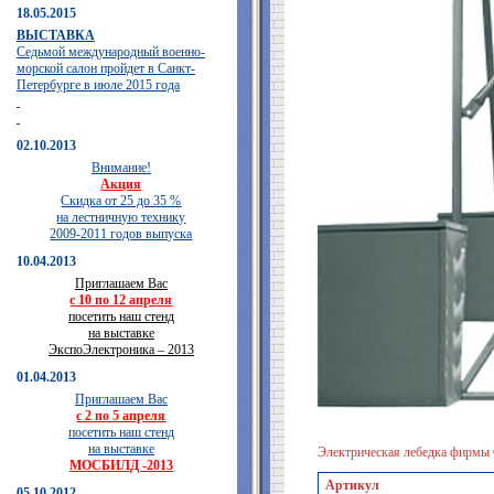
18.05.2015
ВЫСТАВКА
Седьмой международный военно-
морской салон пройдет в Санкт-
Петербурге в июле 2015 года
02.10.2013
Внимание!
Акция
Скидка от 25 до 35 %
на лестничную технику
2009-2011 годов выпуска
10.04.2013
Приглашаем Вас
с 10 по 12 апреля
посетить наш стенд
на выставке
ЭкспоЭлектроника – 2013
01.04.2013
Приглашаем Вас
с 2 по 5 апреля
посетить наш стенд
на выставке
Электрическая лебедка фир
МОСБИЛД -2013
Артикул
05.10.2012