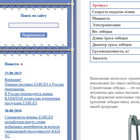
Артикул
Скорость подъема м/мин
Поиск по сайту
Мощность
Электропитание
Вес лебёдки
Длина троса лебёдки
Диаметр троса лебёдки
Грузоподъемность, кг
Заказать
Новости
23.08.2023
Выполнение почти всех строите
Внимание!
невозможно без такого необход
Прямые поставки ZARGES в Россию
Строительная лебедка — это во
прекращены.
механизма при самых высоких н
В России производятся ящики
Мы предлагаем консольные стро
КАПИТАН полностью идентичные
крепление лебедки внизу лесо
продукции ZARGES
нашей продукции.
30.08.2016
Специалисты фирмы ZARGES
разработали новую серию
мобильных контейнеров на колесах
(повышенной проходимости) K424
XC