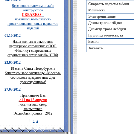
Скорость подъема м/мин
Всем пользователям онлайн
конструктора
Мощность
CREAXESS
-
Электропитание
появилась возможность
Длина троса лебёдки
проектирования новых вариантов
изделий
Диаметр троса лебёдки
Грузоподъемность, кг
01.10.2012
Наша компания заключила
Вес, кг
партнерское соглашение с ООО
Заказать
«Институт современных
строительных технологий» (СПб)
23.05.2012
18 мая в Санкт-Петербурге, в
банкетном зале гостиницы «Москва»
состоялось празднование Дня
проектировщика!
27.03.2012
Приглашаем Вас
с 11 по 13 апреля
посетить наш стенд
на выставке
ЭкспоЭлектроника - 2012
1
2
3