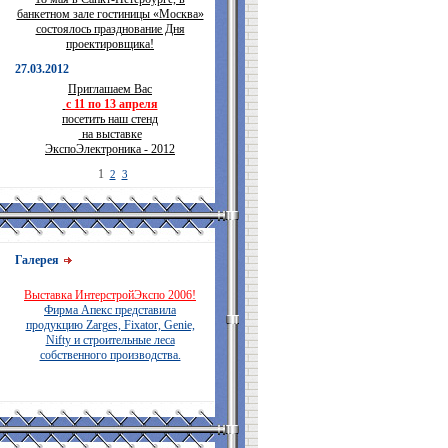
банкетном зале гостиницы «Москва»
состоялось празднование Дня
проектировщика!
27.03.2012
Приглашаем Вас
с 11 по 13 апреля
посетить наш стенд
на выставке
ЭкспоЭлектроника - 2012
1
2
3
Галерея
Выставка ИнтерстройЭкспо 2006!
Фирма Апекс представила
продукцию Zarges, Fixator, Genie,
Nifty и строительные леса
собственного производства.