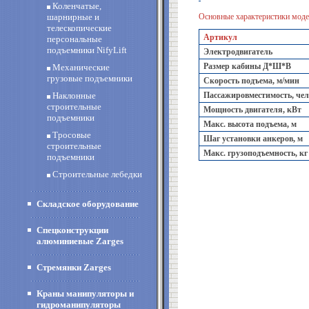
Коленчатые,
шарнирные и
Основные характеристики моде
телескопические
Артикул
персональные
подъемники NifyLift
Электродвигатель
Размер кабины Д*Ш*В
Механические
грузовые подъемники
Скорость подъема, м/мин
Наклонные
Пассажировместимость, чел
строительные
Мощность двигателя, кВт
подъемники
Макс. высота подъема, м
Тросовые
Шаг установки анкеров, м
строительные
Макс. грузоподъемность, кг
подъемники
Строительные лебедки
Складское оборудование
Спецконструкции
алюминиевые Zarges
Стремянки Zarges
Краны манипуляторы и
гидроманипуляторы