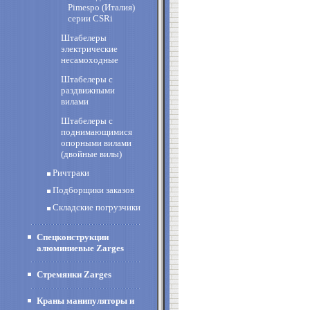
Pimespo (Италия)
cерии CSRi
Штабелеры
электрические
несамоходные
Штабелеры с
раздвижными
вилами
Штабелеры с
поднимающимися
опорными вилами
(двойные вилы)
Ричтраки
Подборщики заказов
Складские погрузчики
Спецконструкции
алюминиевые Zarges
Стремянки Zarges
Краны манипуляторы и