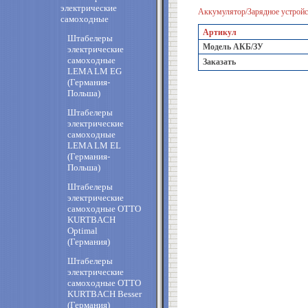
электрические
Аккумулятор/Зарядное устройс
самоходные
Артикул
Штабелеры
Модель АКБ/ЗУ
электрические
самоходные
Заказать
LEMA LM EG
(Германия-
Польша)
Штабелеры
электрические
самоходные
LEMA LM EL
(Германия-
Польша)
Штабелеры
электрические
самоходные OTTO
KURTBACH
Optimal
(Германия)
Штабелеры
электрические
самоходные OTTO
KURTBACH Besser
(Германия)