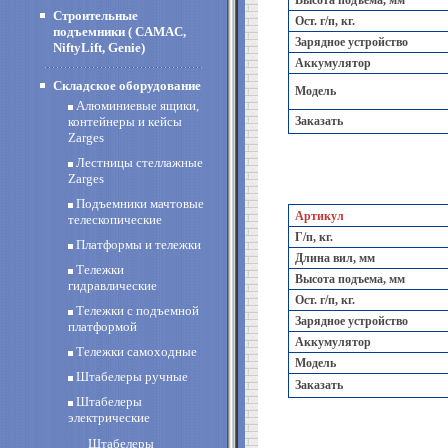
Высота подъема, мм
Строительные
Ост. г/п, кг.
подъемники ( CAMAC,
Зарядное устройство
NiftyLift, Genie)
Аккумулятор
Складское оборудование
Модель
Алюминиевые ящики,
контейнеры и кейсы
Заказать
Zarges
Лестницы стеллажные
Zarges
Подъемники мачтовые
Артикул
телескопические
Г/п, кг.
Платформы и тележки
Длина вил, мм
Тележки
Высота подъема, мм
гидравлические
Ост. г/п, кг.
Тележки с подъемной
Зарядное устройство
платформой
Аккумулятор
Тележки самоходные
Модель
Штабелеры ручные
Заказать
Штабелеры
электрические
Штабелеры