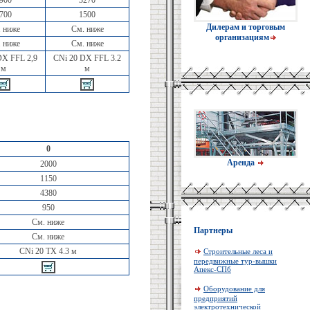
900
3270
700
1500
Дилерам и торговым
 ниже
См. ниже
организациям
 ниже
См. ниже
DX FFL 2,9
CNi 20 DX FFL 3.2
м
м
0
Аренда
2000
1150
4380
950
См. ниже
Партнеры
См. ниже
CNi 20 TX 4.3 м
Строительные леса и
передвижные тур-вышки
Апекс-СПб
Оборудование для
предприятий
электротехнической