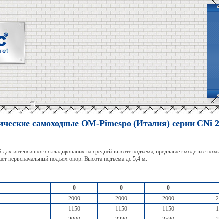
ческие самоходные OM-Pimespo (Италия) cерии CNi 2
 для интенсивного складирования на средней высоте подъема, предлагает модели с но
гает первоначальный подъем опор. Высота подъема до 5,4 м.
0
0
0
2000
2000
2000
2
1150
1150
1150
1