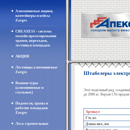
Алюминиевые ящики,
контейнеры и кейсы
Zarges
CREAXESS - система
онлайн проектирования
трапов, переходов,
лестниц и площадок
АКЦИЯ
Лестницы алюминиевые
Zarges
Штабелеры электри
Вышки-туры
(алюминиевые и
Этот модельный ряд, созданный
стальные)
до 2000 кг. Версия CNi предла
Подмости, трапы и
рабочие площадки
Артикул
Zarges
Г/п, кг.
Леса строительные
Длина вил, мм