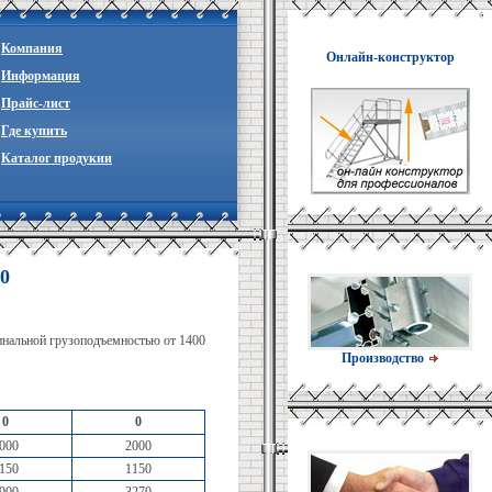
Компания
Онлайн-конструктор
Информация
Прайc-лист
Где купить
Каталог продукии
0
минальной грузоподъемностью от 1400
Производство
0
0
000
2000
150
1150