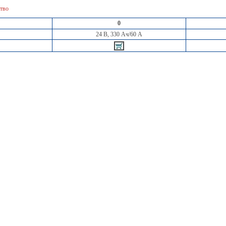
тво
0
24 В, 330 Ач/60 A