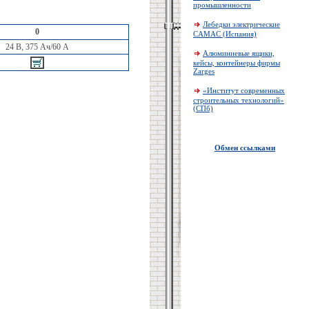
промышленности
Лебедки электрические
0
CAMAC (Испания)
24 В, 375 Ач/60 A
Алюминиевые ящики,
кейсы, контейнеры фирмы
Zarges
«Институт современных
строительных технологий»
(СПб)
Обмен ссылками